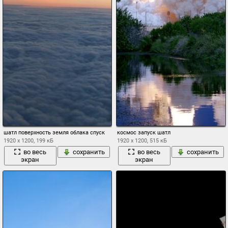
шатл поверхность земля облака спуск
космос запуск шатл
1920 x 1200, 199 кБ
1920 x 1200, 515 кБ
во весь
сохранить
во весь
сохранить
экран
экран