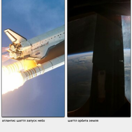
атлантис шаттл запуск небо
шаттл орбита земля
1920 x 1283, 211 кБ
1920 x 1440, 237 кБ
во весь
сохранить
во весь
сохранить