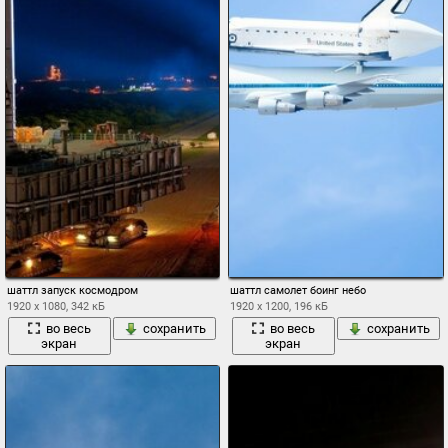
шаттл запуск космодром
шаттл самолет боинг небо
1920 x 1080, 342 кБ
1920 x 1200, 196 кБ
во весь
сохранить
во весь
сохранить
экран
экран