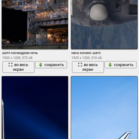
шатл космодром ночь
наса космос шатл
1920 x 1200, 572 кБ
1920 x 1200, 310 кБ
во весь
сохранить
во весь
сохранить
экран
экран