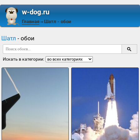
w-dog.ru
Главная
Шатл
- обои
⇒
Шатл
- обои
Искать в категории: