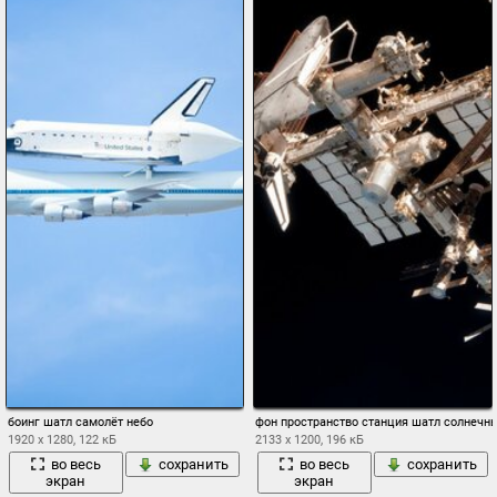
боинг шатл самолёт небо
фон пространство станция шатл солнечн
1920 x 1280, 122 кБ
2133 x 1200, 196 кБ
во весь
сохранить
во весь
сохранить
экран
экран