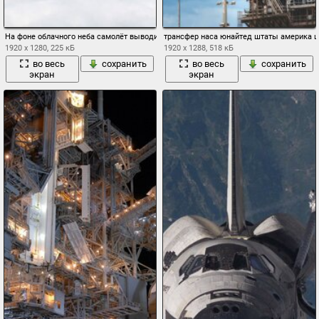
На фоне облачного неба самолёт выводит Шатл на орбиту
трансфер наса юнайтед штаты америка ш
1920 x 1280, 225 кБ
1920 x 1288, 518 кБ
во весь
сохранить
во весь
сохранить
экран
экран