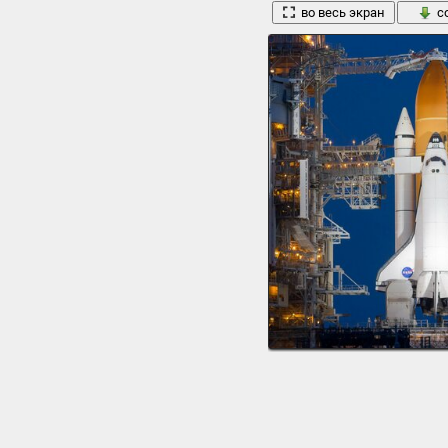
во весь экран
с
шаттл атлантис атлантида наса к
1920 x 1280, 379 кБ
во весь экран
с