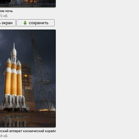
ом ночь
72 кБ
ь экран
сохранить
еский аппарат космический корабль космодром
69 кБ