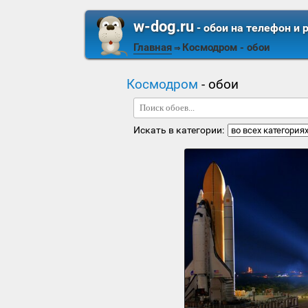
w-dog.ru
- обои на телефон и 
Главная
Космодром
- обои
⇒
Космодром
- обои
Искать в категории: