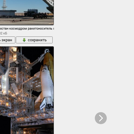
хстан космодром ракетоноситель протон-м спутник сириус фм-6 чистое небо
82 кБ
ь экран
сохранить