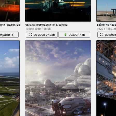
ерки прожекторы
облака космодром ночь ракета
байконур каза
1920 x 1080, 168 кБ
1920 x 1280, 2
охранить
во весь экран
сохранить
во вес