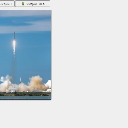
ь экран
сохранить
 космодром корабль
45 кБ
ь экран
сохранить