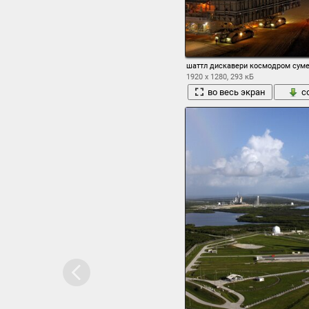
шаттл дискавери космодром сум
1920 x 1280, 293 кБ
во весь экран
с