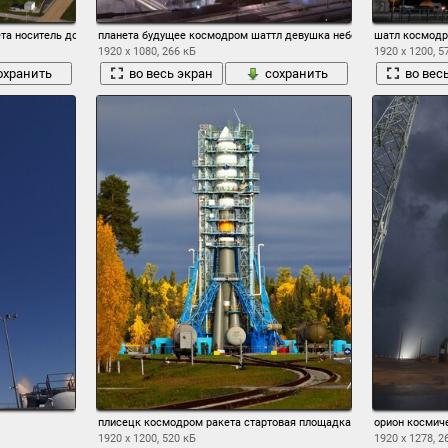
а носитель дороги подготовка побережье радуга горизонт небо облака
планета будущее космодром шаттл девушка небо облака
шатл космодр
1920 x 1080, 266 кБ
1920 x 1200, 5
охранить
во весь экран
сохранить
во вес
плисецк космодром ракета стартовая площадка
орион космич
1920 x 1200, 520 кБ
1920 x 1278, 2