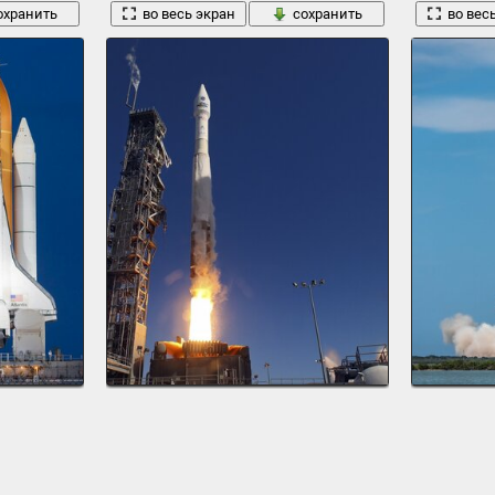
охранить
во весь экран
сохранить
во вес
осмодром стартовая площадка огни
космодром старт ракета
spacex crs -6
1920 x 1285, 289 кБ
1920 x 1282, 1
охранить
во весь экран
сохранить
во вес
1
2
3
4