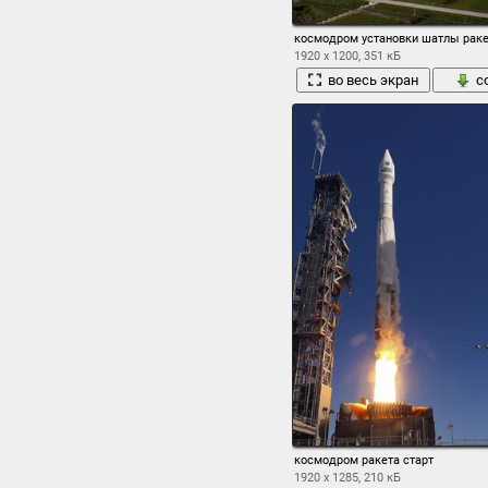
космодром установки шатлы ракет
1920 x 1200, 351 кБ
во весь экран
с
космодром ракета старт
1920 x 1285, 210 кБ