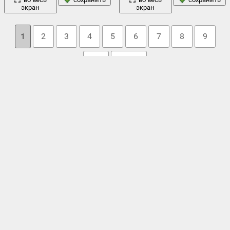
экран
экран
1
2
3
4
5
6
7
8
9
10
→ 30
Облако тегов
вода
город
вид
америка
,
,
,
высотки
,
,
города
,
движение
,
зима
камни
дизайн
дома
здание
здания
,
,
,
,
,
иллинойс
,
,
небо
море
машины
мост
,
места
,
мичиган
,
,
,
мосты
,
,
ночь
осень
нью-йорк
океан
парк
небоскребы
,
,
нью йорк
,
,
,
,
,
пейзажи
,
постройки
,
просторы
,
ресторан
,
салон
,
сан-франциско
,
снег
стиль
сша
,
соединенные штаты америки
,
сооружения
,
,
,
улица
,
чикаго