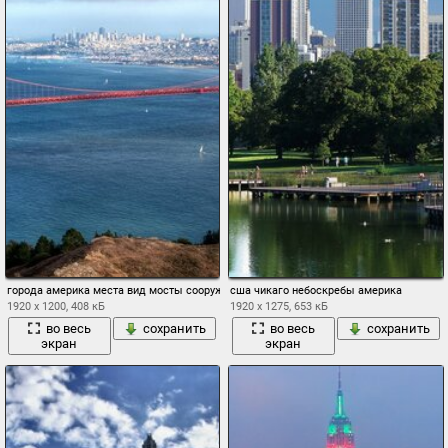
города америка места вид мосты сооружения постройки море океан вода простор
сша чикаго небоскребы америка
1920 x 1200, 408 кБ
1920 x 1275, 653 кБ
во весь
сохранить
во весь
сохранить
экран
экран