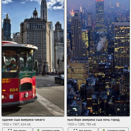
здание сша америка чикаго
нью-йорк америка сша ночь город
1920 x 1307, 624 кБ
1920 x 1285, 785 кБ
во весь
сохранить
во весь
сохранить