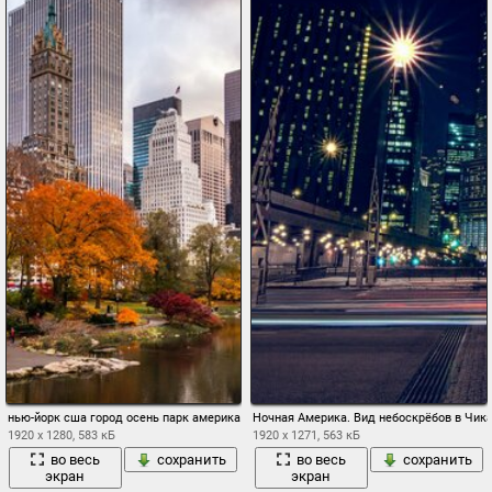
нью-йорк сша город осень парк америка нью йорк небоскребы
Ночная Америка. Вид небоскрёбов в Чик
1920 x 1280, 583 кБ
1920 x 1271, 563 кБ
во весь
сохранить
во весь
сохранить
экран
экран