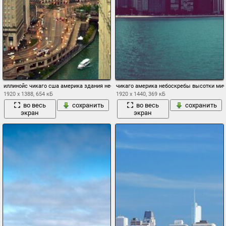
иллинойс чикаго сша америка здания небоскребы небо высотки
чикаго америка небоскребы высотки мич
1920 x 1388, 654 кБ
1920 x 1440, 369 кБ
во весь
сохранить
во весь
сохранить
экран
экран