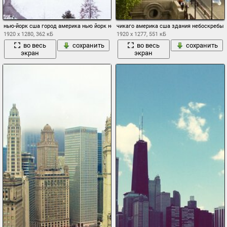
нью-йорк сша город америка нью йорк небоскребы мост снег зима
чикаго америка сша здания небоскребы
1920 x 1280, 362 кБ
1920 x 1277, 551 кБ
во весь
сохранить
во весь
сохранить
экран
экран