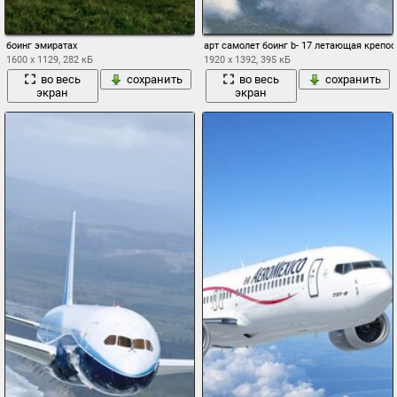
боинг эмиратах
арт самолет боинг b- 17 летающая креп
1600 x 1129, 282 кБ
1920 x 1392, 395 кБ
во весь
сохранить
во весь
сохранить
экран
экран