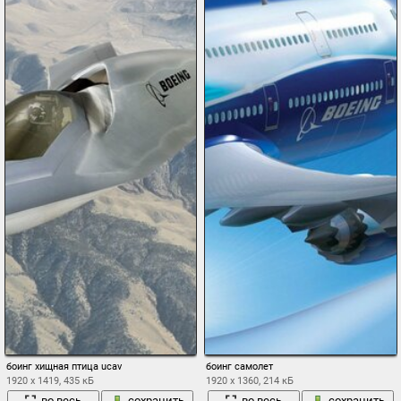
боинг хищная птица ucav
боинг самолет
1920 x 1419, 435 кБ
1920 x 1360, 214 кБ
во весь
сохранить
во весь
сохранить