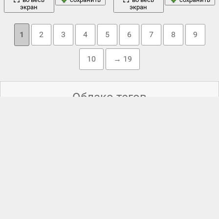
экран
экран
1
2
3
4
5
6
7
8
9
10
→ 19
Облако тегов
10 человек
,
b- 17
,
ucav
,
ww2 .
,
а- 380
,
авиалайнер
,
авиация
,
арт
американский
,
,
аэробус
,
аэропорт
,
боинг
,
боинг 737
,
бой
,
бомбардировщик
,
бомбардировщиков
,
в воздухе
,
ввс
,
воздуха
,
высота
,
дельта
,
завязялся
,
задании
,
звено
,
истрибителями
,
крылья
крепость
,
,
летающая
,
летающая крепость
,
летит
,
небо
облака
обои
линии
,
наса
,
,
немецкими
,
,
,
пасмурно
,
полет
полноэкранные
пассажирский
,
перехватчиками
,
,
,