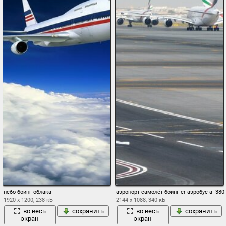
небо боинг облака
аэропорт самолёт боинг er аэробус а- 380
1920 x 1200, 238 кБ
2144 x 1088, 340 кБ
во весь
сохранить
во весь
сохранить
экран
экран