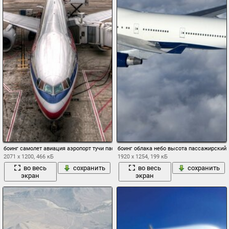
боинг самолет авиация аэропорт тучи пасмурно крылья авиалайнер
боинг облака небо высота пассажирский 
2071 x 1200, 466 кБ
1920 x 1254, 199 кБ
во весь
сохранить
во весь
сохранить
экран
экран