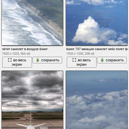
летит самолет в воздухе боинг
боинг 737 авиация самолет небо полет
1920 x 1203, 365 кБ
1920 x 1200, 208 кБ
во весь
сохранить
во весь
сохранить
экран
экран