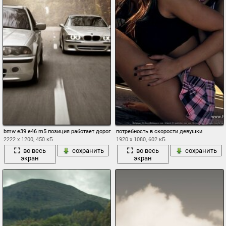
bmw e39 e46 m5 позиция работает дорога скорость осень лес фары
потребность в скорости девушки
2222 x 1200, 450 кБ
1920 x 1080, 602 кБ
во весь
сохранить
во весь
сохранить
экран
экран