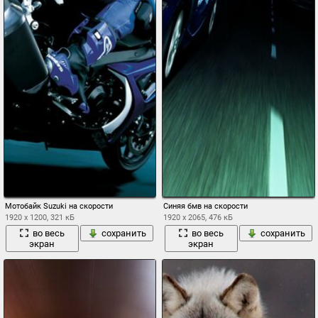
Мотобайк Suzuki на скорости
Синяя бмв на скорости
1920 x 1200, 321 кБ
1920 x 2065, 476 кБ
во весь
сохранить
во весь
сохранить
экран
экран