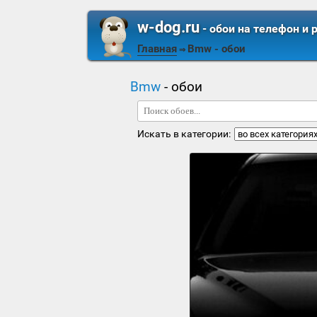
w-dog.ru
- обои на телефон и 
Главная
Bmw
- обои
⇒
Bmw
- обои
Искать в категории: