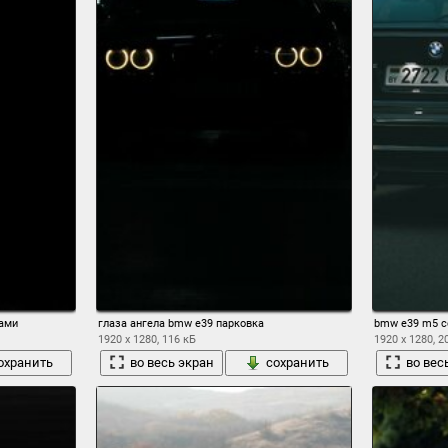
ками
глаза ангела bmw e39 парковка
bmw e39 m5 с
1920 x 1280, 116 кБ
1920 x 1280, 2
охранить
во весь экран
сохранить
во вес