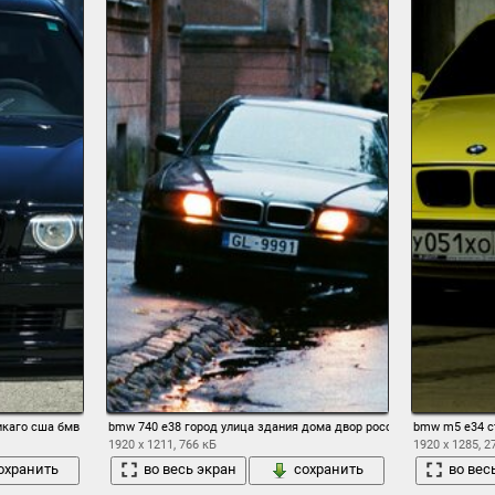
икаго сша бмв
bmw 740 e38 город улица здания дома двор россия бандиты бумер
bmw m5 e34 с
1920 x 1211, 766 кБ
1920 x 1285, 2
охранить
во весь экран
сохранить
во вес