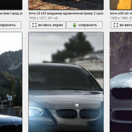
ои бмв город prking остановка стоянка фотографии фото обои
bmw x5 e53 владимир вдовиченков бумер 2 кроссовер
bmw e30 м3 ч
1920 x 1277, 431 кБ
1920 x 1080, 3
охранить
во весь экран
сохранить
во вес