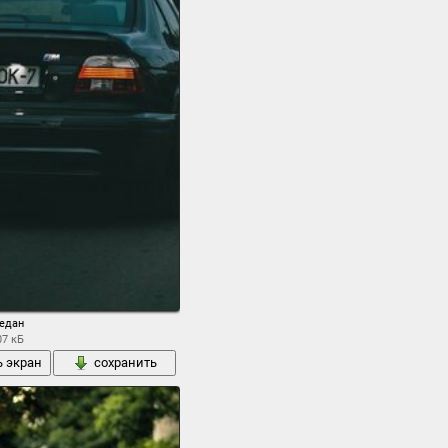
едан
07 кБ
ь экран
сохранить