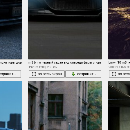
зиция горы дорога
m5 bmw черный седан вид спереди фары спорт e60
bmw f10 m5 т
1920 x 1200, 235 кБ
2000 x 1168, 3
охранить
во весь экран
сохранить
во вес