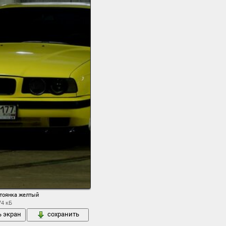
 бэха семёрка
тоянка желтый
74 кБ
ь экран
сохранить