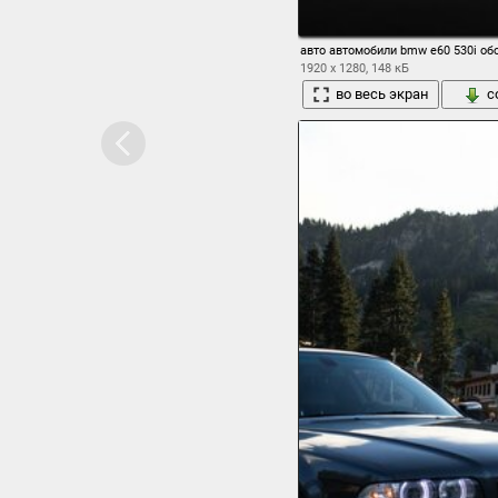
авто автомобили bmw e60 530i об
1920 x 1280, 148 кБ
во весь экран
с