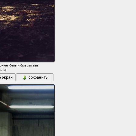
юнинг белый бмв листья
37 кБ
ь экран
сохранить