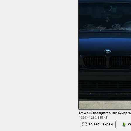
bmw e38 позиция тюнинг бумер ч
1920 x 1280, 315 кБ
во весь экран
с