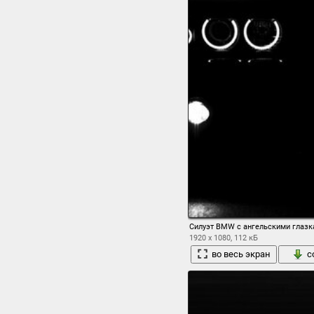
Силуэт BMW с ангельскими глаз
1920 x 1080, 112 кБ
во весь экран
с