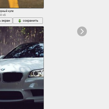
ерный купе
50 кБ
ь экран
сохранить