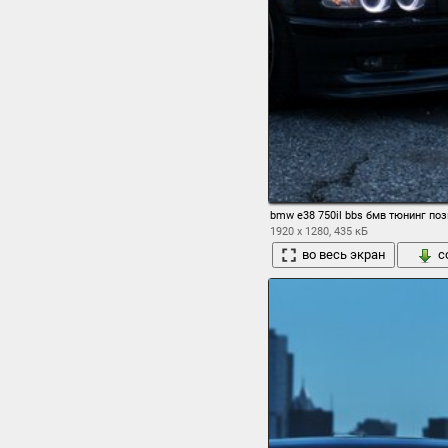
bmw e38 750il bbs бмв тюнинг по
1920 x 1280, 435 кБ
во весь экран
с