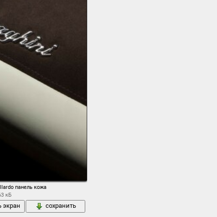
allardo панель кожа
63 кБ
ь экран
сохранить