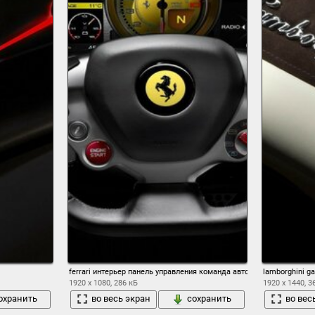
ferrari интерьер панель управления команда автомобиль
lamborghini g
1920 x 1080, 286 кБ
1920 x 1440, 3
охранить
во весь экран
сохранить
во вес