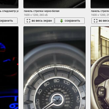
ль спидометр указатель температуры масла указатель давления масла указатель те
панель стрелки черно-белая
панель стрелк
1600 x 1200, 265 кБ
1600 x 1200, 2
охранить
во весь экран
сохранить
во вес