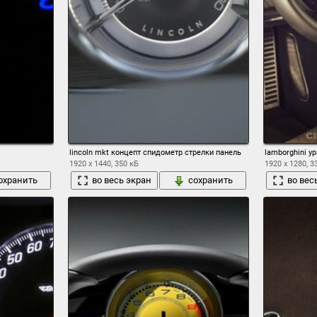
lincoln mkt концепт спидометр стрелки панель
lamborghini у
1920 x 1440, 350 кБ
1920 x 1280, 3
охранить
во весь экран
сохранить
во вес