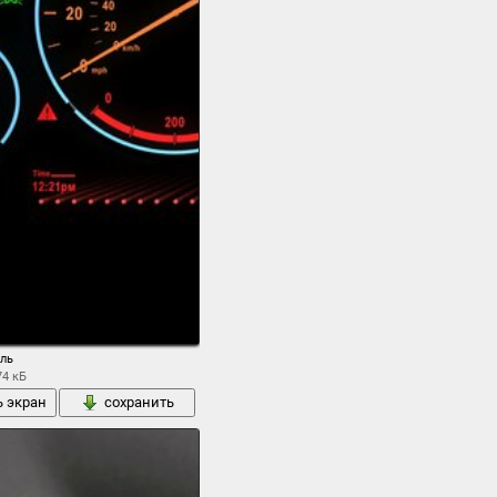
ль
74 кБ
ь экран
сохранить