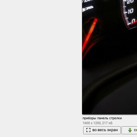
приборы панель стрелки
1600 x 1200, 217 кБ
во весь экран
с