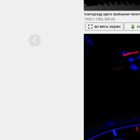
koenigsegg agera приборная пане
1920 x 1360, 260 кБ
во весь экран
с