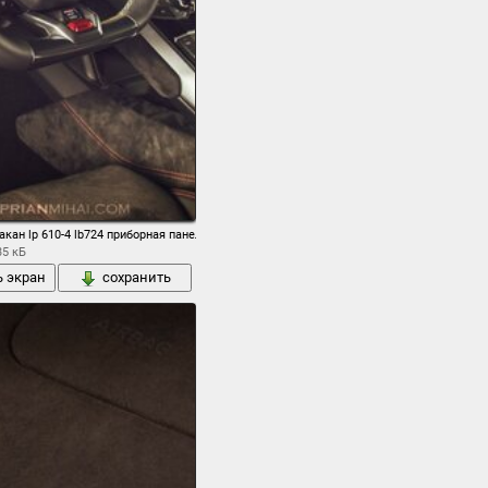
ракан lp 610-4 lb724 приборная панель салон интерьер
35 кБ
ь экран
сохранить