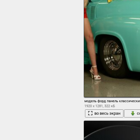
модель форд панель классически
1920 x 1281, 322 кБ
во весь экран
с