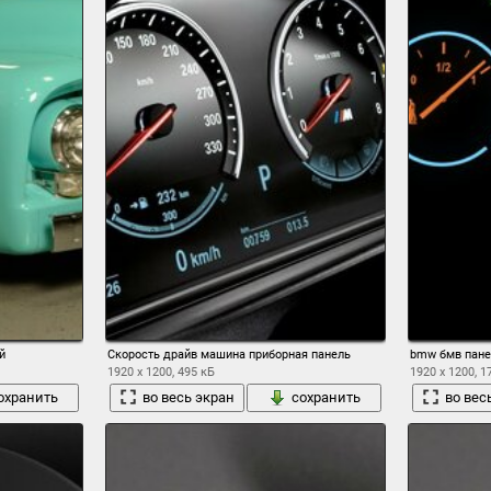
й
Скорость драйв машина приборная панель
bmw бмв пане
1920 x 1200, 495 кБ
1920 x 1200, 1
охранить
во весь экран
сохранить
во вес