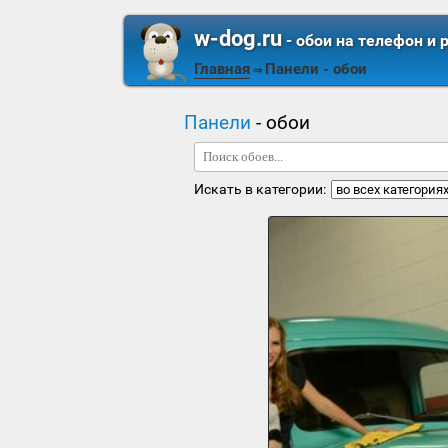
w-dog.ru
- обои на телефон и 
Главная
Панели
- обои
⇒
Панели
- обои
Искать в категории: