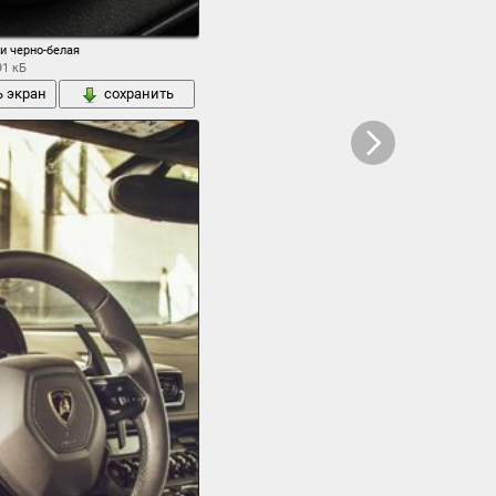
мпературы охлаждающей жидкости указатель уровня топлива датчики индикаторы
и черно-белая
91 кБ
ь экран
сохранить