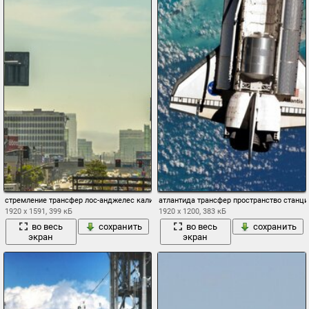
стремление трансфер лос-анджелес калифорния наса шаттл
атлантида трансфер пространство станци
1920 x 1591, 399 кБ
1920 x 1200, 383 кБ
во весь
сохранить
во весь
сохранить
экран
экран