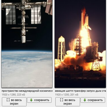
пространство международной космической станции трансфер стремление наса 201
авиация шаттл трансфер запуск дым ста
1920 x 1280, 223 кБ
1920 x 1200, 201 кБ
во весь
сохранить
во весь
сохранить
экран
экран