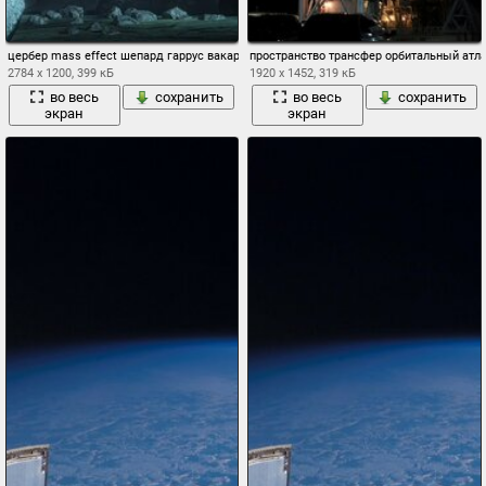
цербер mass effect шепард гаррус вакариан javik эшли уильямс ут- 47 кадьяк паде
пространство трансфер орбитальный атла
2784 x 1200, 399 кБ
1920 x 1452, 319 кБ
во весь
сохранить
во весь
сохранить
экран
экран