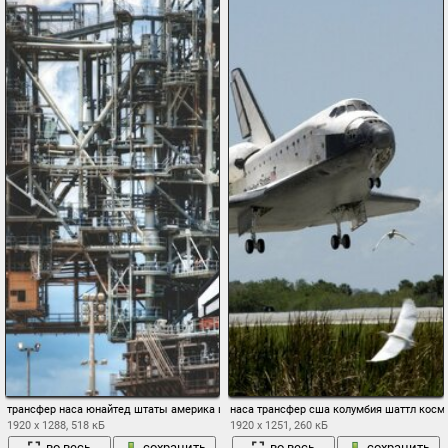
трансфер наса юнайтед штаты америка шатл ракета
наса трансфер сша колумбия шаттл косм
1920 x 1288, 518 кБ
1920 x 1251, 260 кБ
во весь
сохранить
во весь
сохранить