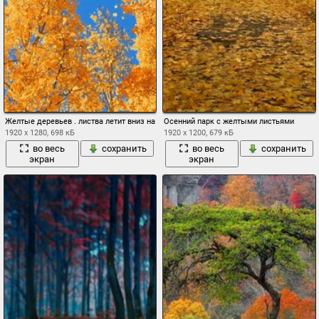
Желтые деревьев . листва летит вниз на фоне ярко голубого неба
Осенний парк с желтыми листьями
1920 x 1280, 698 кБ
1920 x 1200, 679 кБ
во весь
сохранить
во весь
сохранить
экран
экран