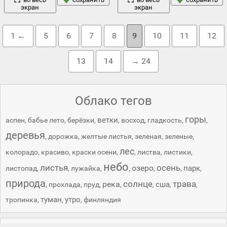
экран
экран
1 ←
5
6
7
8
9
10
11
12
13
14
→ 24
Облако тегов
горы
ветки
аспен
,
бабье лето
,
берёзки
,
,
восход
,
гладкость
,
,
деревья
,
дорожка
,
желтые листья
,
зеленая
,
зеленые
,
лес
колорадо
,
красиво
,
краски осени
,
,
листва
,
листики
,
небо
листья
осень
озеро
парк
листопад
,
,
лужайка
,
,
,
,
,
природа
солнце
трава
река
сша
,
прохлада
,
пруд
,
,
,
,
,
туман
утро
тропинка
,
,
,
финляндия