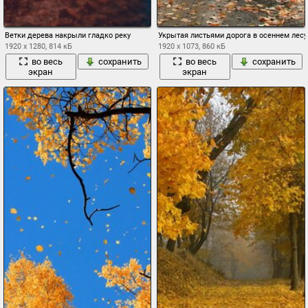
Ветки дерева накрыли гладко реку
Укрытая листьями дорога в осеннем лесу
1920 x 1280, 814 кБ
1920 x 1073, 860 кБ
во весь
сохранить
во весь
сохранить
экран
экран