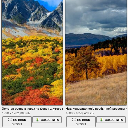
Золотая осень в горах на фоне голубого неба
Над колорадо небо необычной красоты к
1920 x 1282, 800 кБ
1680 x 1050, 469 кБ
во весь
сохранить
во весь
сохранить
экран
экран