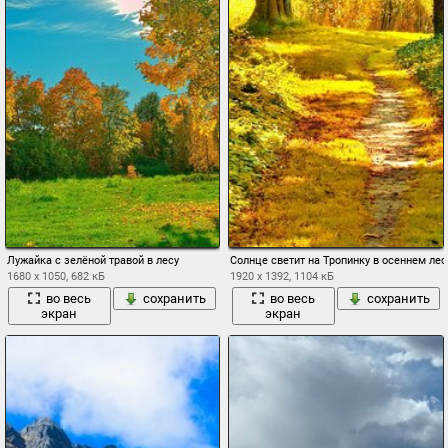
Лужайка с зелёной травой в лесу
Солнце светит на Тропинку в осеннем лес
1680 x 1050, 682 кБ
1920 x 1392, 1104 кБ
во весь
сохранить
во весь
сохранить
экран
экран