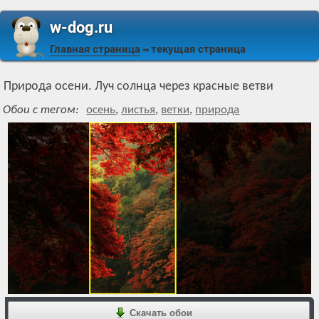
w-dog.ru
Главная страница
текущая страница
⇒
Природа осени. Луч солнца через красные ветви
Обои с тегом:
осень
,
листья
,
ветки
,
природа
Скачать обои