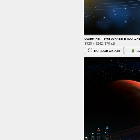
солнечная тема эскизы в порядк
1920 x 1242, 170 кБ
во весь экран
с