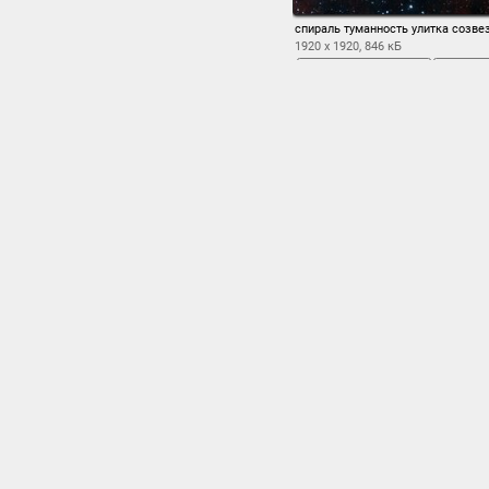
спираль туманность улитка созве
1920 x 1920, 846 кБ
во весь экран
с
арт
,
бесконечность
,
искусство
,
кольца
,
поверхность
,
простр
схема
,
тайна
,
туманн
Заставки с прекрас
Космос – это удиви
смотрим на звездное