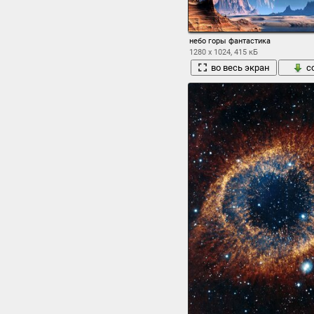
небо горы фантастика
1280 x 1024, 415 кБ
во весь экран
с