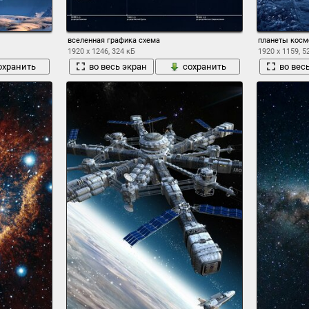
вселенная графика схема
планеты косм
1920 x 1246, 324 кБ
1920 x 1159, 5
охранить
во весь экран
сохранить
во вес