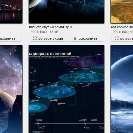
планета спутник земля луна
арт космос 3d
1920 x 1080, 183 кБ
1920 x 1080, 4
охранить
во весь экран
сохранить
во вес