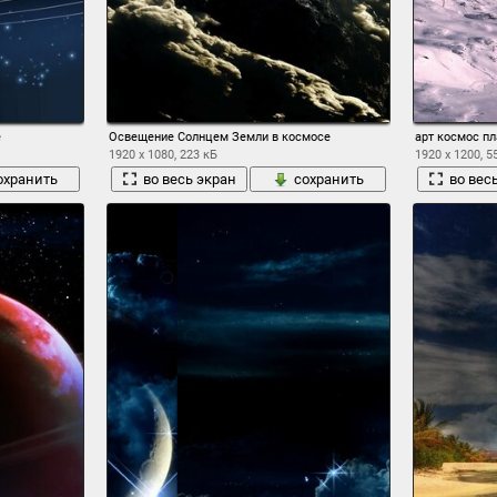
е
Освещение Солнцем Земли в космосе
арт космос пл
1920 x 1080, 223 кБ
1920 x 1200, 5
охранить
во весь экран
сохранить
во вес