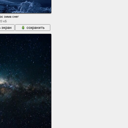
ос зима снег
20 кБ
ь экран
сохранить