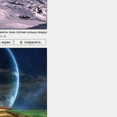
анеты луна спутник кольца ландшафт снег деревья поверхность
55 кБ
ь экран
сохранить