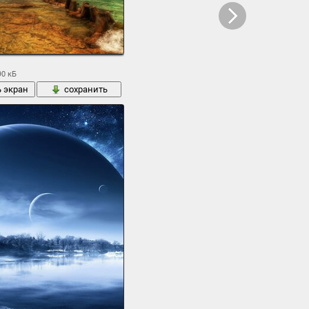
90 кБ
ь экран
сохранить