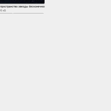
 пространство звезды бесконечность тайна
95 кБ
ь экран
сохранить
зима
ы
земля
,
,
,
планета
планеты
,
,
,
к
,
станция
,
стыковка
,
мыми мы завороженно
 планетах, гадаем,