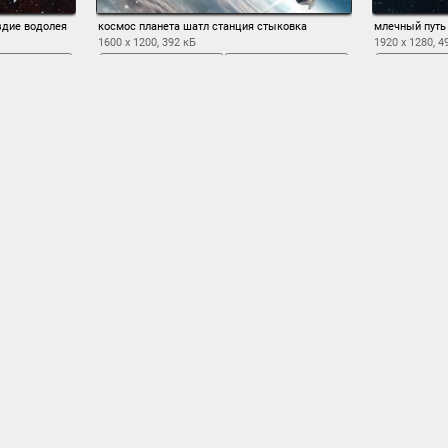
здие водолея
космос планета шатл станция стыковка
млечный путь
1600 x 1200, 392 кБ
1920 x 1280, 4
охранить
во весь экран
сохранить
во вес
1
2
3
4
5
6
7
8
9
10
→ 518
Облако тегов
деревья
горы
звезд
в порядке
,
водолея
,
вселенная
,
,
графика
,
,
небо
ночь
космос
луна
огни
комос
,
,
ландшафт
,
,
млечный путь
,
,
,
снег
солнце
анство
,
,
созвездие
,
солнечная тема
,
,
спираль
,
спутни
фантастика
ость
,
улитка
,
,
шатл
,
эскизы
ными космическими видами для ноутбука и компьютера
тельный и загадочный мир который волнует человечество. С люби
 небо, с детьми играем в космонавтов, мечтаем побывать на других