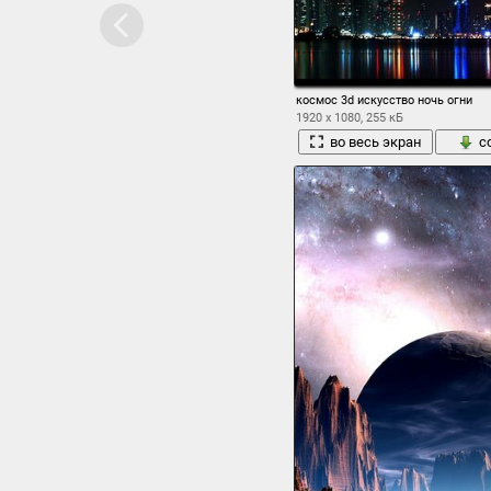
космос 3d искусство ночь огни
1920 x 1080, 255 кБ
во весь экран
с