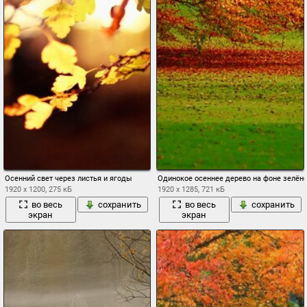
Осенний свет через листья и ягоды
Одинокое осеннее дерево на фоне зелён
1920 x 1200, 275 кБ
1920 x 1285, 721 кБ
во весь
сохранить
во весь
сохранить
экран
экран