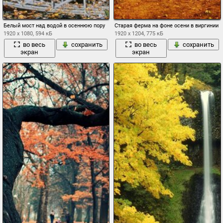
Белый мост над водой в осеннюю пору
Старая ферма на фоне осени в виргинии
1920 x 1080, 594 кБ
1920 x 1204, 775 кБ
во весь
сохранить
во весь
сохранить
экран
экран