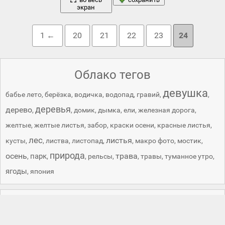
экран
1 ←
20
21
22
23
24
Облако тегов
девушка
бабье лето
,
берёзка
,
водичка
,
водопад
,
гравий
,
,
деревья
дерево
,
,
домик
,
дымка
,
ели
,
железная дорога
,
желтые
,
желтые листья
,
забор
,
краски осени
,
красные листья
,
лес
листья
кусты
,
,
листва
,
листопад
,
,
макро фото
,
мостик
,
природа
осень
трава
парк
,
,
,
рельсы
,
,
травы
,
туманное утро
,
ягоды
,
япония
Обои на телефон и планшет с изображение осенних пейзажей
Осенняя пора - очей очарованье. Прекрасная пора, спокойная и