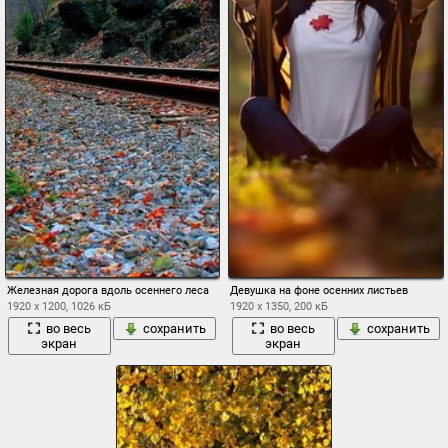
Железная дорога вдоль осеннего леса
Девушка на фоне осенних листьев
1920 x 1200, 1026 кБ
1920 x 1350, 200 кБ
во весь
сохранить
во весь
сохранить
экран
экран