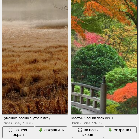
Туманное осеннее утро в лесу
Мостик Японии парк осень
1920 x 1200, 718 кБ
1920 x 1200, 776 кБ
во весь
сохранить
во весь
сохранить
экран
экран