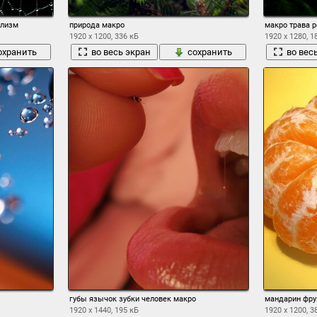
ализм
природа макро
макро трава р
1920 x 1200, 336 кБ
1920 x 1280, 1
охранить
во весь экран
сохранить
во вес
губы язычок зубки человек макро
мандарин фру
1920 x 1440, 195 кБ
1920 x 1200, 3