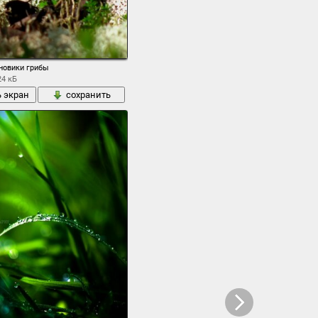
новики грибы
24 кБ
ь экран
сохранить