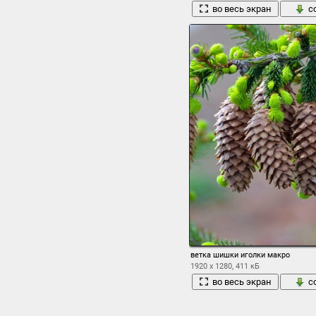
во весь экран
с
ветка шишки иголки макро
1920 x 1280, 411 кБ
во весь экран
с