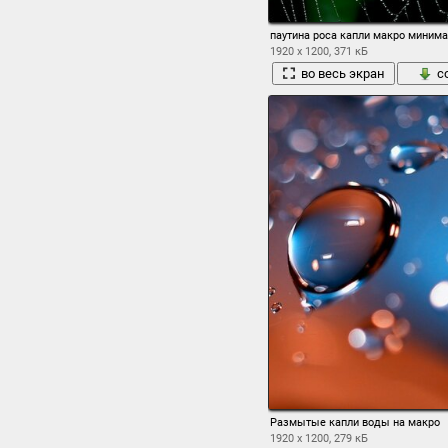
паутина роса капли макро миним
1920 x 1200, 371 кБ
во весь экран
с
Размытые капли воды на макро
1920 x 1200, 279 кБ