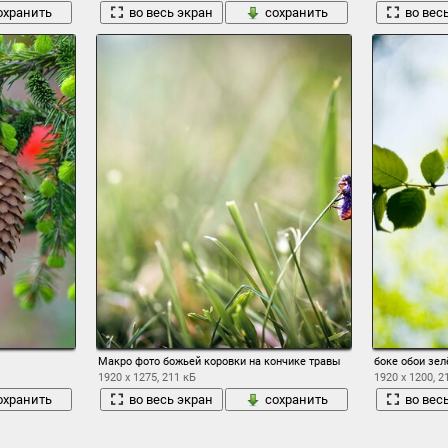
охранить
во весь экран
сохранить
во вес
Макро фото божьей коровки на кончике травы
боке обои зел
1920 x 1275, 211 кБ
1920 x 1200, 2
охранить
во весь экран
сохранить
во вес
1
2
3
4
5
6
7
8
9
10
→ 30