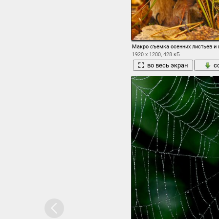
Макро съемка осенних листьев и 
1920 x 1200, 428 кБ
во весь экран
с