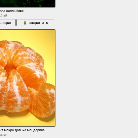
оса капли боке
82 кБ
ь экран
сохранить
кт макро долька мандарина
84 кБ