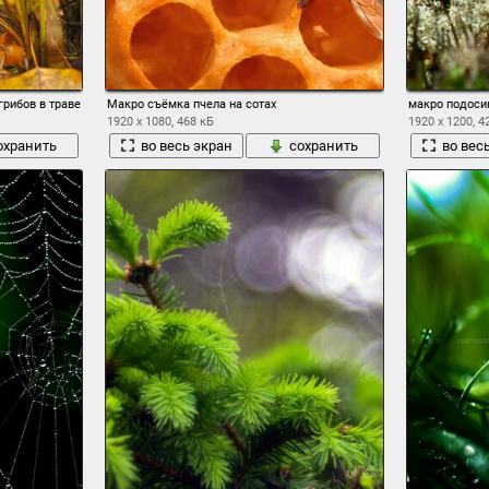
грибов в траве
Макро съёмка пчела на сотах
макро подоси
1920 x 1080, 468 кБ
1920 x 1200, 4
охранить
во весь экран
сохранить
во вес