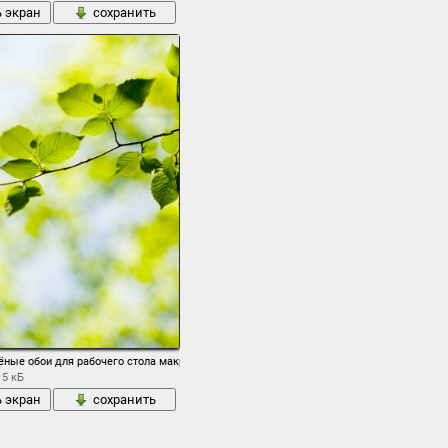
ь экран
сохранить
ёные обои для рабочего стола макро дерево растение растения обои для рабочего ст
15 кБ
ь экран
сохранить