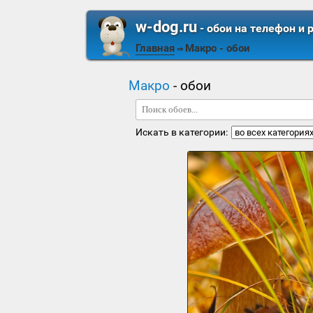
w-dog.ru
- обои на телефон и 
Главная
Макро
- обои
⇒
Макро
- обои
Искать в категории: