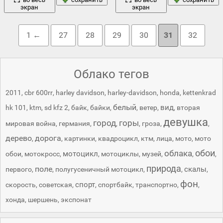
экран
экран
1 ←
27
28
29
30
31
32
Облако тегов
2011
,
cbr 600rr
,
harley davidson
,
harley-davidson
,
honda
,
kettenkrad
белый
вид
hk 101
,
ktm
,
sd kfz 2
,
байк
,
байки
,
,
ветер
,
,
вторая
девушка
город
горы
мировая война
,
германия
,
,
,
гроза
,
,
дерево
дорога
,
,
картинки
,
квадроцикл
,
ктм
,
лица
,
мото
,
мото
обои
облака
мотоцикл
обои
,
мотокросс
,
,
мотоциклы
,
музей
,
,
,
природа
поле
скалы
первого
,
,
полугусеничный мотоцикл
,
,
,
фон
спорт
скорость
,
советская
,
,
спортбайк
,
транспортно
,
,
хонда
,
шершень
,
экспонат