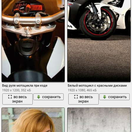
Вид руля мотоцикла при езде
Белый мотоцикл с красными дисками
1920 x 1200, 352 кБ
1920 x 1080, 465 кБ
во весь
сохранить
во весь
сохранить
экран
экран