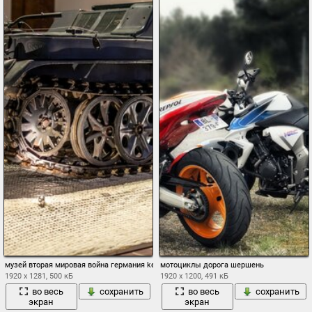
музей вторая мировая война германия kettenkrad hk 101 sd kfz 2 полугусеничный м
мотоциклы дорога шершень
1920 x 1281, 500 кБ
1920 x 1200, 491 кБ
во весь
сохранить
во весь
сохранить
экран
экран