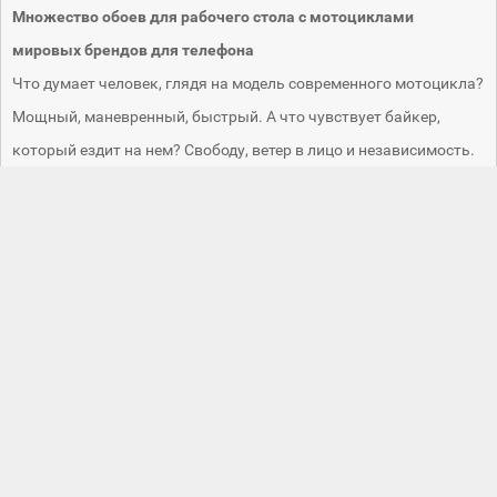
Множество обоев для рабочего стола с мотоциклами
мировых брендов для телефона
Что думает человек, глядя на модель современного мотоцикла?
Мощный, маневренный, быстрый. А что чувствует байкер,
который ездит на нем? Свободу, ветер в лицо и независимость.
Если вам не хватает адреналина, вы любите экстрим или просто
нравится смотреть на красивые, современные, спортивные или
скоростные модели мотоциклов, тогда вам в раздел обоев
Мотоциклы . Яркие, черные, украшенные тюнингом или
однотонные - они притягивают взгляд. Изображения передают
динамику, рычание двигателя, скорость и мощь этих агрегатов.
А может быть, девушка за рулем мотоцикла? Это так
сексуально и красиво. А контраст - маленькая, хрупкая фигурка
в седле мощного, скоростного мотоцикла завораживает и
притягивает взгляд. Скачайте и поставьте заставку на рабочий