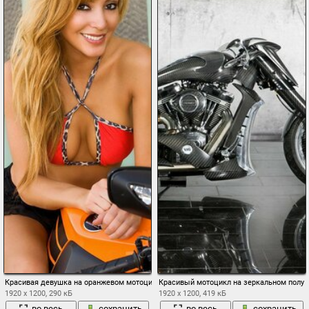
Красивая девушка на оранжевом мотоцикле
Красивый мотоцикл на зеркальном полу
1920 x 1200, 290 кБ
1920 x 1200, 419 кБ
во весь
сохранить
во весь
сохранить