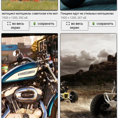
мотоцикл мотоциклы советская ктм мото
Гонщики едут на стильных мотоциклах
1920 x 1200, 392 кБ
1920 x 1200, 267 кБ
во весь
сохранить
во весь
сохранить
экран
экран