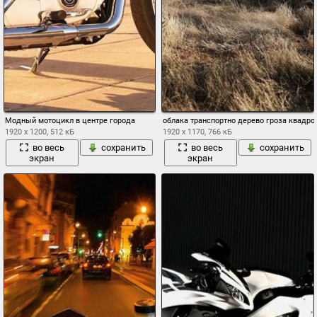
Модный мотоцикл в центре города
облака транспортно дерево гроза квадро
1920 x 1200, 512 кБ
1920 x 1170, 766 кБ
во весь
сохранить
во весь
сохранить
экран
экран