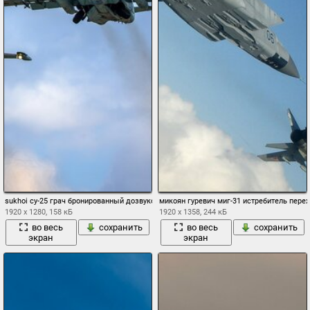
sukhoi су-25 грач бронированный дозвуковой штурмовик пара
микоян гуревич миг-31 истребитель перех
1920 x 1280, 158 кБ
1920 x 1358, 244 кБ
во весь
сохранить
во весь
сохранить
экран
экран