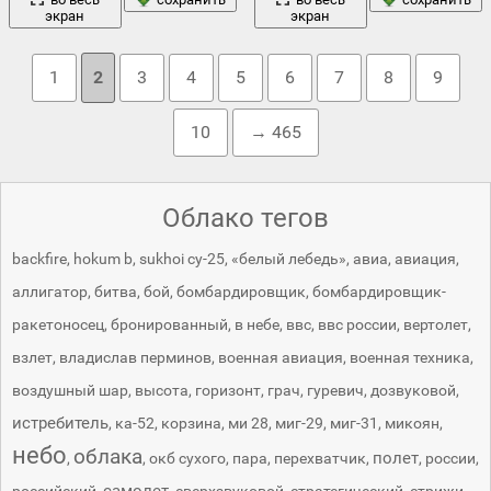
экран
экран
1
2
3
4
5
6
7
8
9
10
→ 465
Облако тегов
backfire
,
hokum b
,
sukhoi су-25
,
«белый лебедь»
,
авиа
,
авиация
,
аллигатор
,
битва
,
бой
,
бомбардировщик
,
бомбардировщик-
ракетоносец
,
бронированный
,
в небе
,
ввс
,
ввс россии
,
вертолет
,
взлет
,
владислав перминов
,
военная авиация
,
военная техника
,
воздушный шар
,
высота
,
горизонт
,
грач
,
гуревич
,
дозвуковой
,
истребитель
,
ка-52
,
корзина
,
ми 28
,
миг-29
,
миг-31
,
микоян
,
небо
облака
полет
,
,
окб сухого
,
пара
,
перехватчик
,
,
россии
,