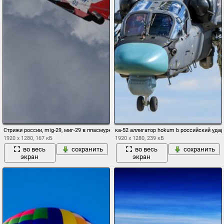
Стрижи россии, mig-29, миг-29 в ппасмурном небе
ка-52 аллигатор hokum b российский уд
1920 x 1280, 167 кБ
1920 x 1280, 239 кБ
во весь
сохранить
во весь
сохранить
экран
экран