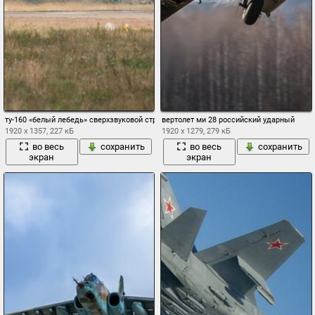
ту-160 «белый лебедь» сверхзвуковой стратегический бомбардировщик-ракетоносец
вертолет ми 28 российский ударный
1920 x 1357, 227 кБ
1920 x 1279, 279 кБ
во весь
сохранить
во весь
сохранить
экран
экран