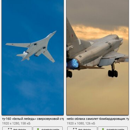
ту-160 «белый лебедь» сверхзвуковой стратегический бомбардировщик-ракетоносе
небо облака самолет бомбардировщик ту-
1920 x 1280, 158 кБ
1920 x 1080, 126 кБ
во весь
сохранить
во весь
сохранить