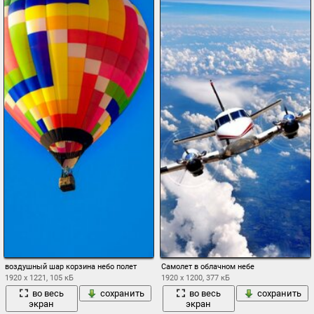
воздушный шар корзина небо полет
Самолет в облачном небе
1920 x 1221, 105 кБ
1920 x 1200, 377 кБ
во весь
сохранить
во весь
сохранить
экран
экран