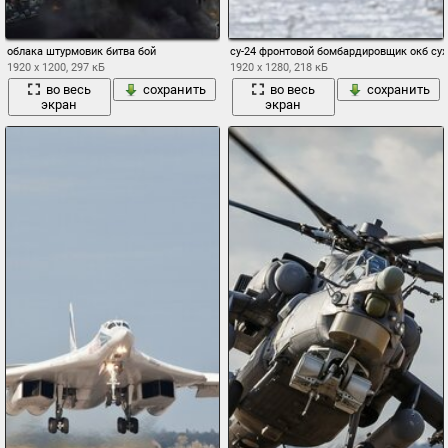
облака штурмовик битва бой
су-24 фронтовой бомбардировщик окб сух
1920 x 1200, 297 кБ
1920 x 1280, 218 кБ
во весь
сохранить
во весь
сохранить
экран
экран