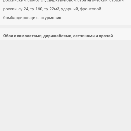
самолет
российский
,
,
сверхзвуковой
,
стратегический
,
стрижи
россии
,
су-24
,
ту-160
,
ту-22м3
,
ударный
,
фронтовой
бомбардировщик
,
штурмовик
Обои с самолетами, дирижаблями, летчиками и прочей
авиационной тематикой для телефона и планшета
Вам нравится смотреть, как в синем небе плывут облака и
летят самолеты? Или из салона пассажирского лайнера
смотреть в иллюминатор на землю с высоты птичьего полета?
Тогда обои из категории Авиация для рабочего стола телефона,
компьютера или айфона, вам вполне подойдут. Глядя на
заставку своего телефона с изображением вертолета,
истребителя или небольшого спортивного самолета, вы можете
представить себя военным летчиком или командиром
пассажирского судна. А может быть путешественником,