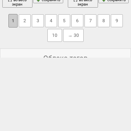
экран
экран
1
2
3
4
5
6
7
8
9
10
→ 30
Облако тегов
a-1a
,
bf - 109f
,
bf- 110
,
bf.109
,
me.262
,
messerschmitt
,
spitfire tr.9
,
арт
tauchpanzer
,
авиация
,
армия
,
,
атака
,
бомбардировщик
,
вермахт
,
война
,
войны
,
времён
,
вторая мировая
,
вторая
город
зима
мировая война
,
второй
,
,
,
ил -2
,
истребители
,
истребитель
корабль
,
истребитель-бомбардировщик
,
,
меня
262
,
мессершмитт
,
мессершмитты
,
мессерщмитт
,
мировой
,
небо
облака
нападение
,
,
немецкие
,
немцы
,
,
обстрел
,