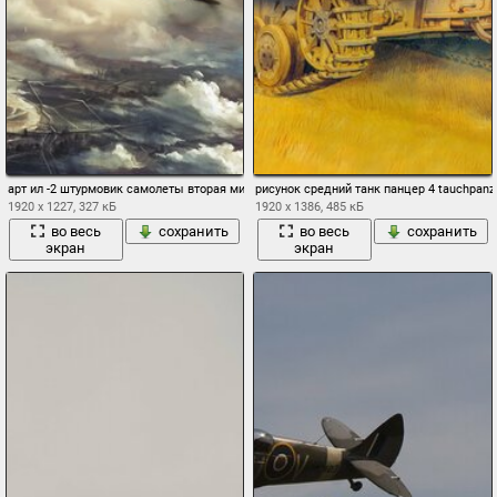
арт ил -2 штурмовик самолеты вторая мировая война город атака нападение обстре
рисунок средний танк панцер 4 tauchpan
1920 x 1227, 327 кБ
1920 x 1386, 485 кБ
во весь
сохранить
во весь
сохранить
экран
экран