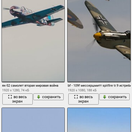
як-52 самолет вторая мировая война
bf - 109f мессершмитт spitfire tr.9 истр
1920 x 1280, 74 кБ
1920 x 1080, 188 кБ
во весь
сохранить
во весь
сохранить
экран
экран