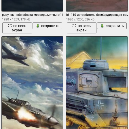
рисунок небо облака мессершмитты bf.109 messerschmitt вторая мировая война
bf- 110 истребитель-бомбардировщик сам
1920 x 1259, 178 кБ
1920 x 1200, 326 кБ
во весь
сохранить
во весь
сохранить
экран
экран