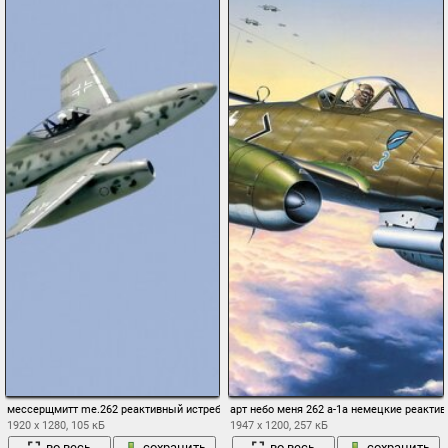
мессерщмитт me.262 реактивный истребитель бомбардировщик самолёт-разведчик
арт небо меня 262 a-1a немецкие реакти
1920 x 1280, 105 кБ
1947 x 1200, 257 кБ
во весь
сохранить
во весь
сохранить