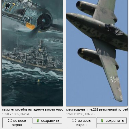
самолет корабль нападение вторая мировая война
мессерщмитт me.262 реактивный истреби
1920 x 1305, 362 кБ
1920 x 1280, 136 кБ
во весь
сохранить
во весь
сохранить
экран
экран