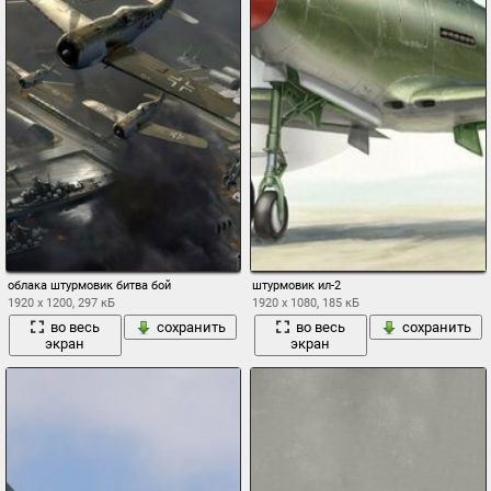
облака штурмовик битва бой
штурмовик ил-2
1920 x 1200, 297 кБ
1920 x 1080, 185 кБ
во весь
сохранить
во весь
сохранить
экран
экран