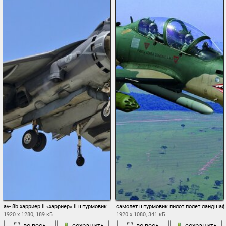
av- 8b харриер ii «харриер» ii штурмовик
самолет штурмовик пилот полет ландшаф
1920 x 1280, 189 кБ
1920 x 1080, 341 кБ
во весь
сохранить
во весь
сохранить