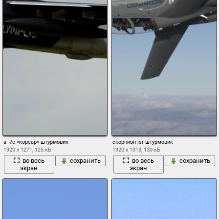
а- 7е «корсар» штурмовик
скорпион isr штурмовик
1920 x 1271, 125 кБ
1920 x 1313, 130 кБ
во весь
сохранить
во весь
сохранить
экран
экран