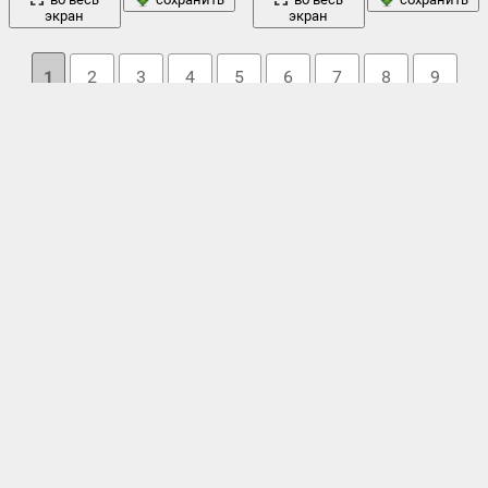
экран
экран
1
2
3
4
5
6
7
8
9
10
→ 22
Облако тегов
av- 8
,
av- 8b
,
il - 2 штурмовик
,
isr
,
mcdonnell douglas
,
ov- 10 bronco
,
горы
«корсар»
,
«харриер» ii
,
а- 7е
,
аляска
,
битва
,
бой
,
военный
,
,
звездные войны
,
ил-2
,
иллюстрация
,
кабина
,
ландшафт
,
лунь
,
небо
облака
полет
самолет
,
,
пилот
,
,
рокуэлл
,
,
скорпион
,
советский
,
харриер ii
,
художественный.
,
штурмовик
,
штурмовики