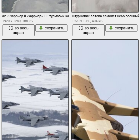
av- 8 харриер ii «харриер» ii штурмовик кабина
штурмовик аляска самолет небо военный
1920 x 1280, 188 кБ
1920 x 1080, 404 кБ
во весь
сохранить
во весь
сохранить
экран
экран