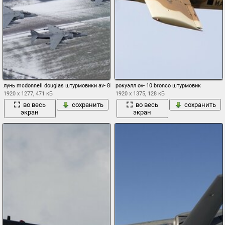
лунь mcdonnell douglas штурмовики av- 8b
рокуэлл ov- 10 bronco штурмовик
1920 x 1277, 471 кБ
1920 x 1375, 128 кБ
во весь
сохранить
во весь
сохранить
экран
экран