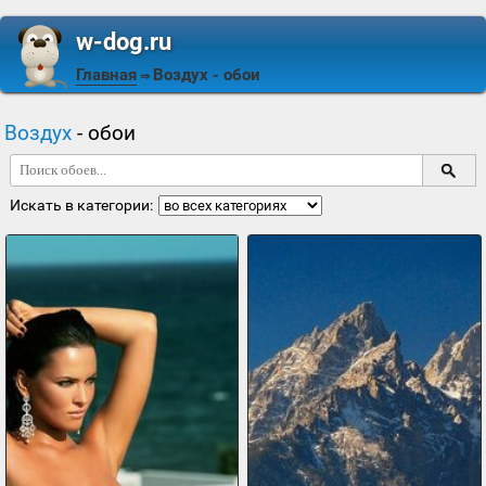
w-dog.ru
Главная
Воздух
- обои
⇒
Воздух
- обои
Искать в категории: