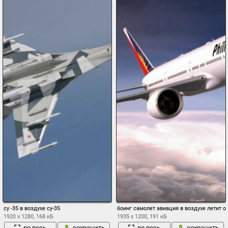
су -35 в воздухе су-35
боинг самолет авиация в воздухе летит 
1920 x 1280, 168 кБ
1935 x 1200, 191 кБ
во весь
сохранить
во весь
сохранить