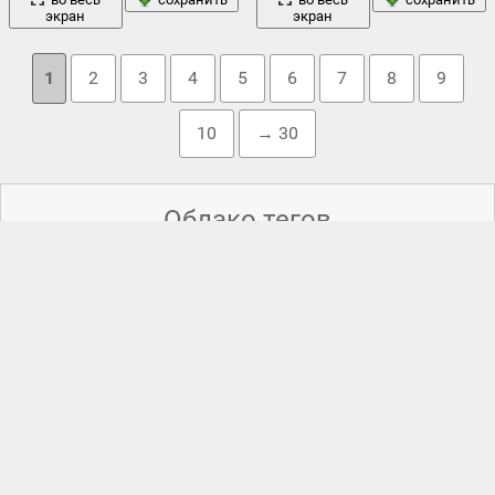
экран
экран
1
2
3
4
5
6
7
8
9
10
→ 30
Облако тегов
белый
авиа
,
авиалайнер
,
авиация
,
,
боинг
,
в воздухе
,
вертолет
,
военная авиация
,
военная техника
,
воздух
,
высота
,
девушка
горы
грудь
выступление
,
голубь
,
,
,
две
,
,
деревья
крылья
,
жизнь
,
истрибители
,
кабина
,
красиво
,
,
небо
лес
облака
пейзаж
огни
ландшафт
,
,
летит
,
миг
,
,
,
,
,
планета
пилот
,
пилотаж
,
пилоты
,
,
показ
,
полевые цветы
,
полет
,
природа
птицы
самолет
,
прозрачность
,
,
,
самолетики
,