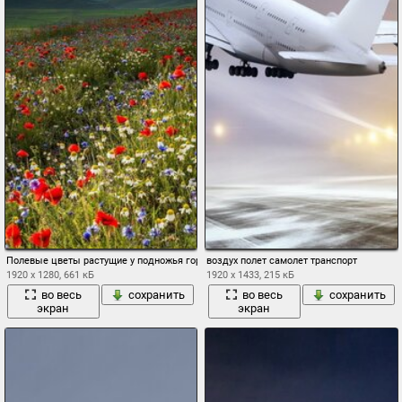
Полевые цветы растущие у подножья гор красивая природа свежий воздух
воздух полет самолет транспорт
1920 x 1280, 661 кБ
1920 x 1433, 215 кБ
во весь
сохранить
во весь
сохранить
экран
экран