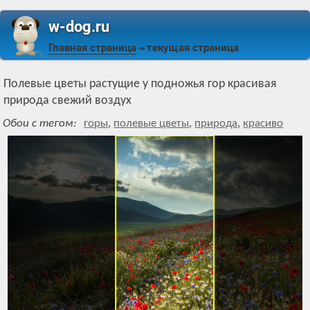
w-dog.ru
Главная страница
текущая страница
⇒
Полевые цветы растущие у подножья гор красивая
природа свежий воздух
Обои с тегом:
горы
,
полевые цветы
,
природа
,
красиво