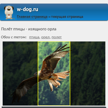
w-dog.ru
Главная страница
текущая страница
⇒
Полёт птицы - изящного орла
Обои с тегом:
птица
,
орел
,
полет