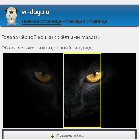
w-dog.ru
Главная страница
текущая страница
⇒
Голова чёрной кошки с жёлтыми глазами
Обои с тегом:
кошки
,
черный
,
кот
,
вид
Скачать обои