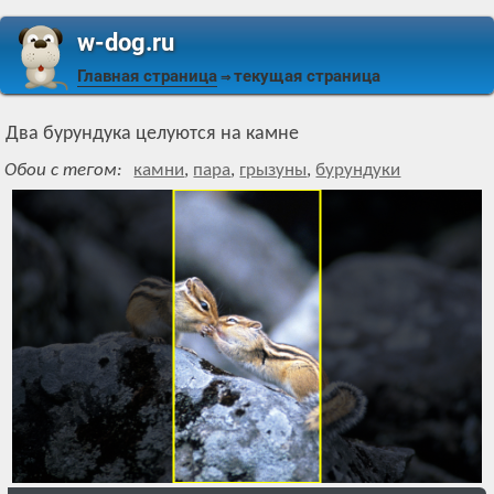
w-dog.ru
Главная страница
текущая страница
⇒
Два бурундука целуются на камне
Обои с тегом:
камни
,
пара
,
грызуны
,
бурундуки