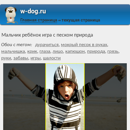
w-dog.ru
Главная страница
текущая страница
⇒
Мальчик ребёнок игра с песком природа
Обои с тегом:
дурачиться
,
мокрый песок в руках
,
мальчишка
,
крик
,
глаза
,
лицо
,
капюшон
,
природа
,
грязь
,
руки
,
забавы
,
игры
,
шалости