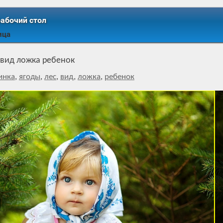
рабочий стол
ица
 вид ложка ребенок
инка
,
ягоды
,
лес
,
вид
,
ложка
,
ребенок