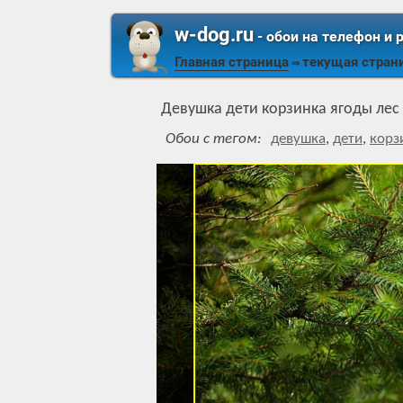
w-dog.ru
- обои на телефон и 
Главная страница
текущая стран
⇒
Девушка дети корзинка ягоды лес
Обои с тегом:
девушка
,
дети
,
корз