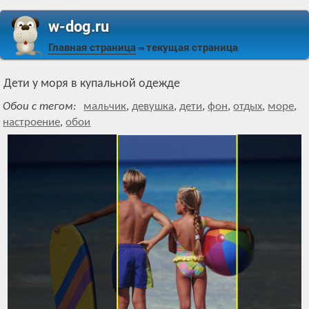
w-dog.ru
Главная страница
текущая страница
⇒
Дети у моря в купальной одежде
Обои с тегом:
мальчик
,
девушка
,
дети
,
фон
,
отдых
,
море
,
настроение
,
обои