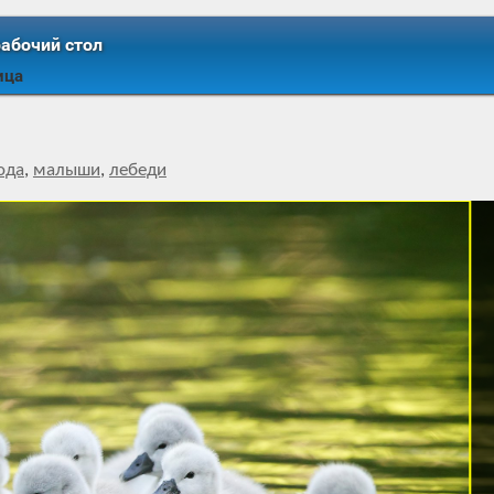
рабочий стол
ица
ода
,
малыши
,
лебеди