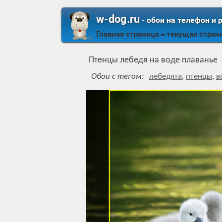
w-dog.ru
- обои на телефон и 
Главная страница
текущая стран
⇒
Птенцы лебедя на воде плаванье
Обои с тегом:
лебедята
,
птенцы
,
в