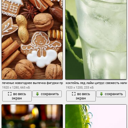
печенье новогоднее выпечка фигурки пряности орехи цитрусы корица бадьян анис 
коктейль лед лайм цитрус свежесть напи
1920 x 1280, 665 кБ
1920 x 1200, 233 кБ
во весь
сохранить
во весь
сохранить
экран
экран