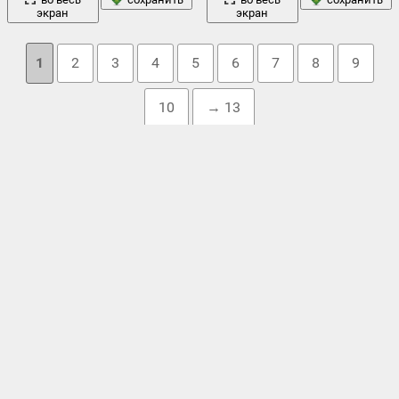
экран
экран
1
2
3
4
5
6
7
8
9
10
→ 13
Облако тегов
vitamin с
,
анис
,
апельсин
,
апельсины
,
бадьян
,
баллончик
,
бокал
,
вода
брызги
,
,
выпечка
,
грейпфрут
,
дольки
,
карамбола
,
лед
кожура
,
коктейль
,
корица
,
кумкваты
,
лайм
,
,
лимон
,
лимоны
,
макро
,
мандарины
,
напитки
,
напиток
,
натюрморт
,
новый год
оранжевый
печенье
новогоднее
,
,
,
орехи
,
,
праздники
плоды
,
под водой
,
,
пряности
,
пузырьки
,
рождество
сладости
,
свежесть
,
,
трубочка
,
фигурки
,