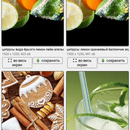
цитрусы вода брызги лимон лайм апельсин
цитрусы лимон оранжевый баллончик во
1920 x 1255, 423 кБ
1920 x 1255, 491 кБ
во весь
сохранить
во весь
сохранить
экран
экран