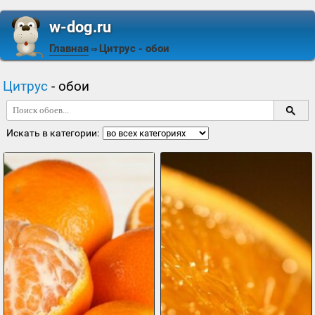
w-dog.ru
Главная
Цитрус
- обои
⇒
Цитрус
- обои
Искать в категории: