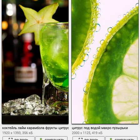
коктейль лайм карамбола фрукты цитрусы напиток лед бокал трубочка
цитрус под водой макро пузырьки
1920 x 1393, 356 кБ
2000 x 1125, 419 кБ
во весь
сохранить
во весь
сохранить