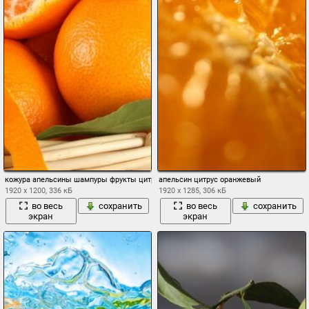
кожура апельсины шампуры фрукты цитрусы
апельсин цитрус оранжевый
1920 x 1200, 336 кБ
1920 x 1285, 306 кБ
во весь
сохранить
во весь
сохранить
экран
экран