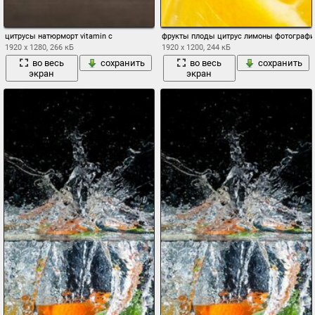
цитрусы натюрморт vitamin с
фрукты плоды цитрус лимоны фотографи
1920 x 1280, 266 кБ
1920 x 1200, 244 кБ
во весь
сохранить
во весь
сохранить
экран
экран