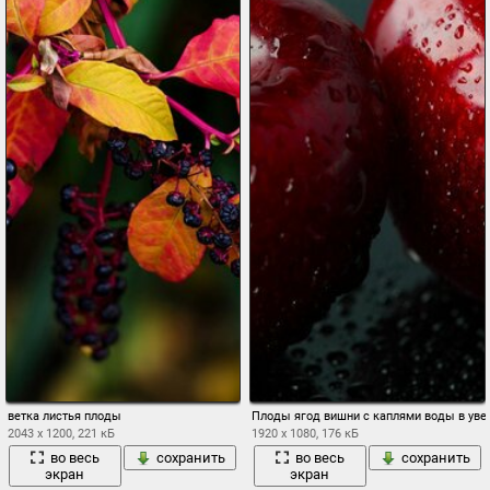
ветка листья плоды
Плоды ягод вишни с каплями воды в уве
2043 x 1200, 221 кБ
1920 x 1080, 176 кБ
во весь
сохранить
во весь
сохранить
экран
экран