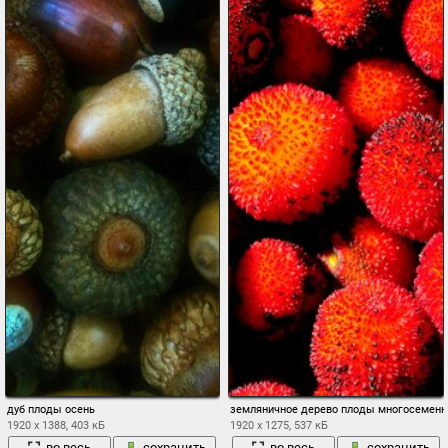
дуб плоды осень
земляничное дерево плоды многосеменн
1920 x 1388, 403 кБ
1920 x 1275, 537 кБ
во весь
сохранить
во весь
сохранить