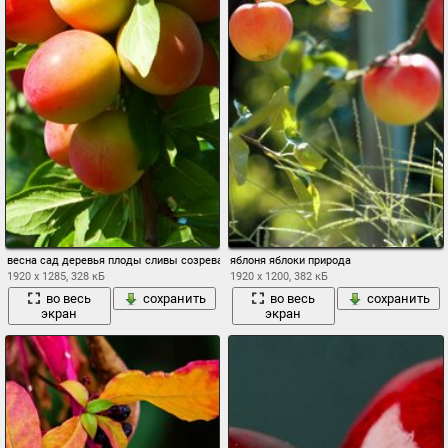
весна сад деревья плоды сливы созревание
яблоня яблоки природа
1920 x 1285, 328 кБ
1920 x 1200, 382 кБ
во весь
сохранить
во весь
сохранить
экран
экран