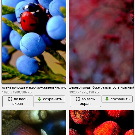
осень природа макро можжевельник плоды ягоды растение насекомое божья коро
дерево плоды боке размытость красный
1920 x 1280, 386 кБ
1920 x 1275, 198 кБ
во весь
сохранить
во весь
сохранить
экран
экран