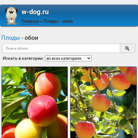
w-dog.ru
Главная
Плоды
- обои
⇒
Плоды
- обои
Искать в категории: