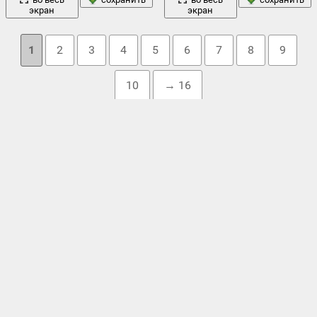
экран
экран
1
2
3
4
5
6
7
8
9
10
→ 16
Облако тегов
боке
весна
ветка
ветки
белый фон
,
божья коровка
,
,
вверх
,
,
,
,
деревья
дерево
вишенки
,
вкусно
,
,
,
дуб
,
желтые
,
красный
капли
красные
земляничное дерево
,
,
,
,
лестница
,
макро
листья
,
,
многосеменная костянка
,
можжевельник
,
природа
осень
насекомое
,
оранжевые
,
,
плоды
,
,
синий
размытость
,
растение
,
сад
,
семена
,
,
сливы
,
созревание
,
фон
цвет
спелые
,
увеличение
,
физалис
,
,
,
яблоки
,
яблоня
,