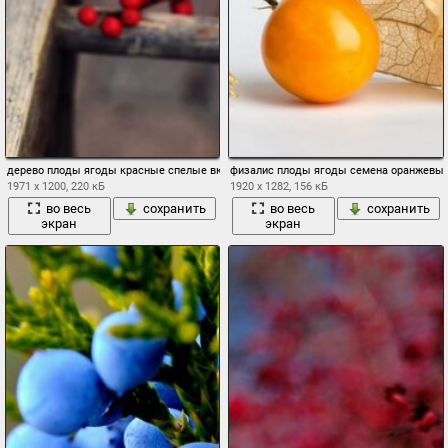
дерево плоды ягоды красные спелые вкусно ветки лестница вверх
физалис плоды ягоды семена оранжевы
1971 x 1200, 220 кБ
1920 x 1282, 156 кБ
во весь
сохранить
во весь
сохранить
экран
экран