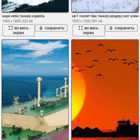
море небо танкер корабль
кв-1 скелет бак танкер рендер снег клим
1920 x 1600, 522 кБ
1920 x 1200, 391 кБ
во весь
сохранить
во весь
сохранить
экран
экран