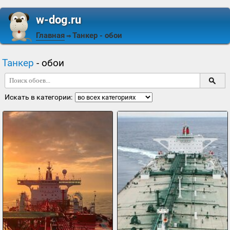
w-dog.ru
Главная
Танкер
- обои
⇒
Танкер
- обои
Искать в категории: