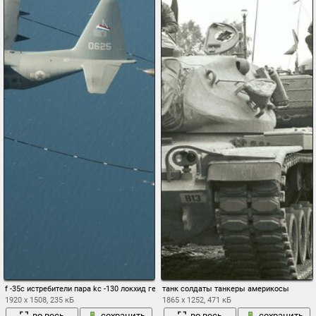
f -35c истребители пара kc -130 локхид геркулес танкер двойная дозаправка в возду
танк солдаты танкеры америкосы
1920 x 1508, 235 кБ
1865 x 1252, 471 кБ
во весь
сохранить
во весь
сохранить