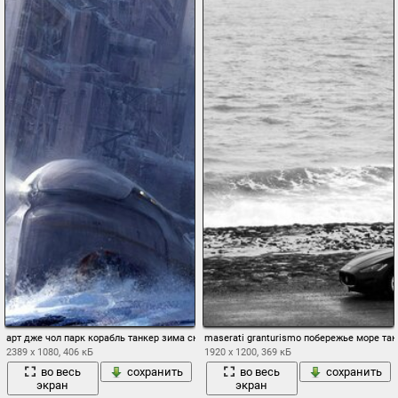
арт дже чол парк корабль танкер зима снег крушение руины подводная лодка
maserati granturismo побережье море та
2389 x 1080, 406 кБ
1920 x 1200, 369 кБ
во весь
сохранить
во весь
сохранить
экран
экран