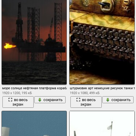
море солнце нефтяная платформа корабль танкер закат силуэты
штурмовик арт немецкие рисунок танки 
1920 x 1200, 195 кБ
1920 x 1080, 499 кБ
во весь
сохранить
во весь
сохранить
экран
экран