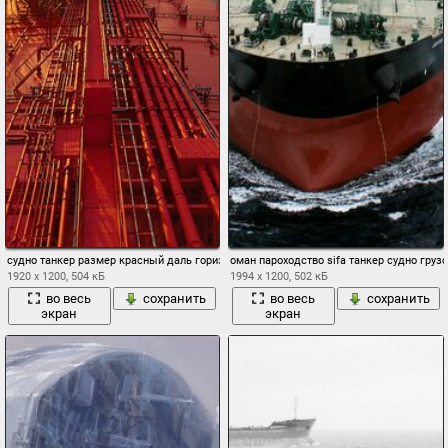
судно танкер размер красный даль горизонт небо облака рассвет закат
оман пароходство sifa танкер судно гру
1920 x 1200, 504 кБ
1994 x 1200, 502 кБ
во весь
сохранить
во весь
сохранить
экран
экран