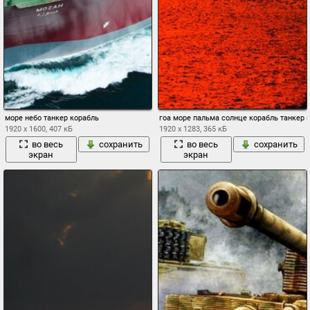
море небо танкер корабль
гоа море пальма солнце корабль танкер 
1920 x 1600, 407 кБ
1920 x 1283, 365 кБ
во весь
сохранить
во весь
сохранить
экран
экран