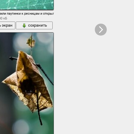
или паутинки к ресницам и открыли глаза
80 кБ
ь экран
сохранить