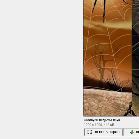
хэллоуин ведьмы паук
1920 x 1200, 442 кБ
во весь экран
с