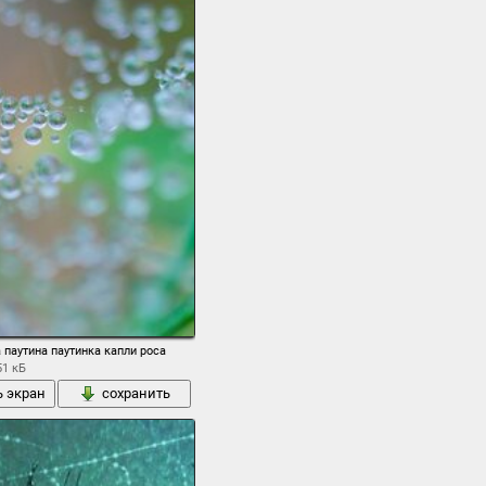
 паутина паутинка капли роса
51 кБ
ь экран
сохранить