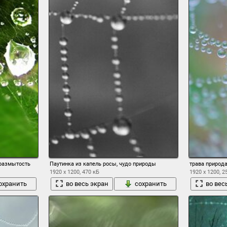
 размытость
Паутинка из капель росы, чудо природы
трава природа
1920 x 1200, 470 кБ
1920 x 1200, 2
охранить
во весь экран
сохранить
во вес