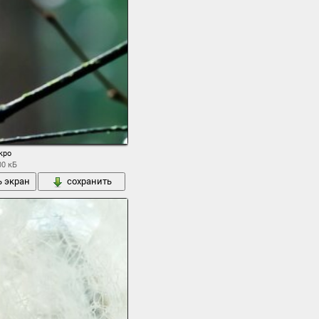
кро
00 кБ
ь экран
сохранить