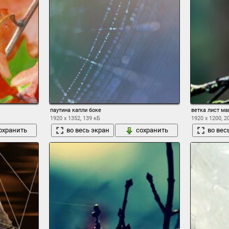
паутина капли боке
ветка лист ма
1920 x 1352, 139 кБ
1920 x 1200, 2
охранить
во весь экран
сохранить
во вес