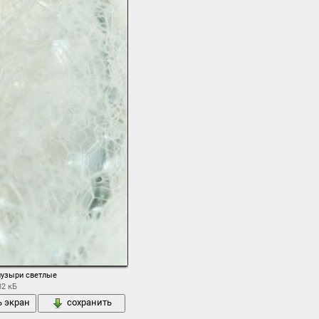
узыри светлые
32 кБ
ь экран
сохранить