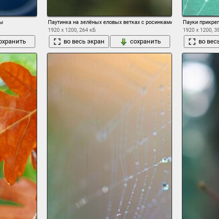
ды
Паутинка на зелёных еловых ветках с росинками
Пауки прикреп
1920 x 1200, 264 кБ
1920 x 1200, 3
охранить
во весь экран
сохранить
во вес