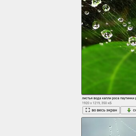
листья вода капли роса паутинки
1920 x 1219, 350 кБ
во весь экран
с