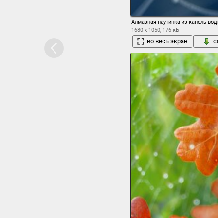
Алмазная паутинка из капель во
1680 x 1050, 176 кБ
во весь экран
с