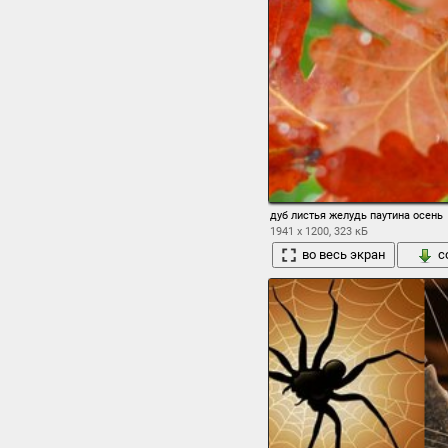
дуб листья желудь паутина осень
1941 x 1200, 323 кБ
во весь экран
с