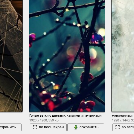
Голые ветки с цветами, каплями и паутинками
минимализм п
1920 x 1200, 359 кБ
1920 x 1440, 3
охранить
во весь экран
сохранить
во вес