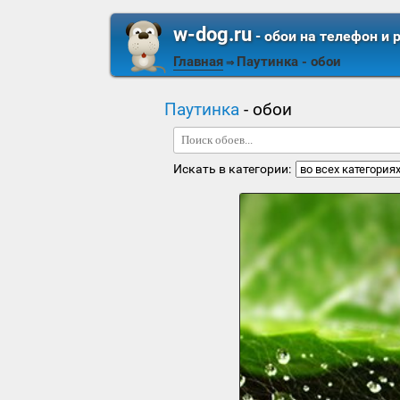
w-dog.ru
- обои на телефон и 
Главная
Паутинка
- обои
⇒
Паутинка
- обои
Искать в категории: