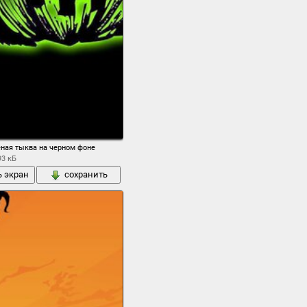
ёная тыква на черном фоне
93 кБ
ь экран
сохранить