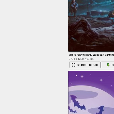
арт хэллоуин ночь деревья вамп
2704 x 1200, 407 кБ
во весь экран
с