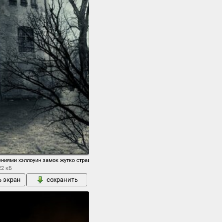
ениями хэллоуин замок жутко страшно деревья полный луна небо облака ночь приви
22 кБ
ь экран
сохранить