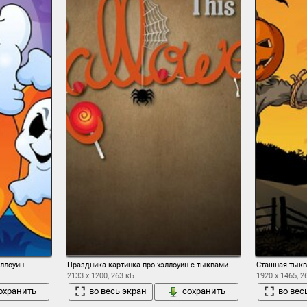
эллоуин
Праздника картинка про хэллоуин с тыквами
Сташная тыкв
2133 x 1200, 263 кБ
1920 x 1465, 2
охранить
во весь экран
сохранить
во вес