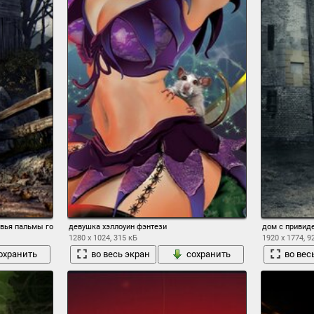
евья пальмы горы забор
девушка хэллоуин фэнтези
дом с привид
1280 x 1024, 315 кБ
1920 x 1774, 9
охранить
во весь экран
сохранить
во вес