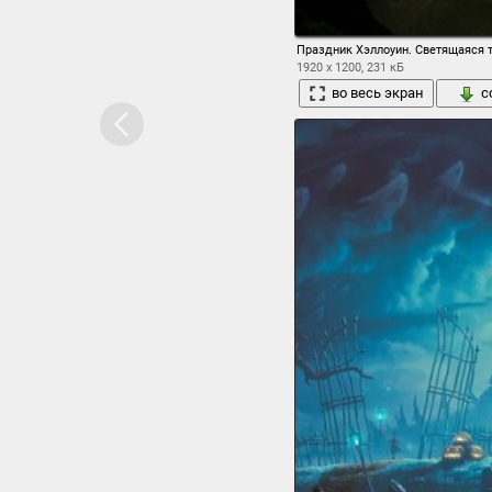
Праздник Хэллоуин. Светящаяся 
1920 x 1200, 231 кБ
во весь экран
с