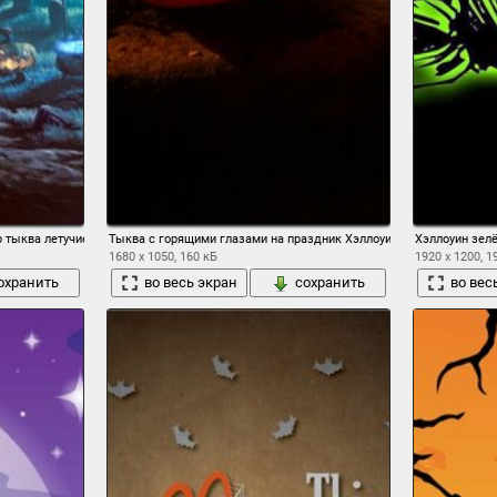
ир тыква летучие мыши дерево замок дом мрачно фонари луна могилы
Тыква с горящими глазами на праздник Хэллоуин
Хэллоуин зел
1680 x 1050, 160 кБ
1920 x 1200, 1
охранить
во весь экран
сохранить
во вес