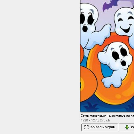
Семь маленьких талисманов на х
1920 x 1270, 275 кБ
во весь экран
с