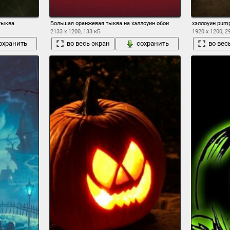
тыква
Большая оранжевая тыква на хэллоуин обои
хэллоуин pum
2133 x 1200, 133 кБ
1920 x 1200, 2
охранить
во весь экран
сохранить
во вес