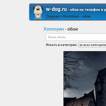
w-dog.ru
- обои на телефон и 
Главная
Хэллоуин
- обои
⇒
Хэллоуин
- обои
Искать в категории: