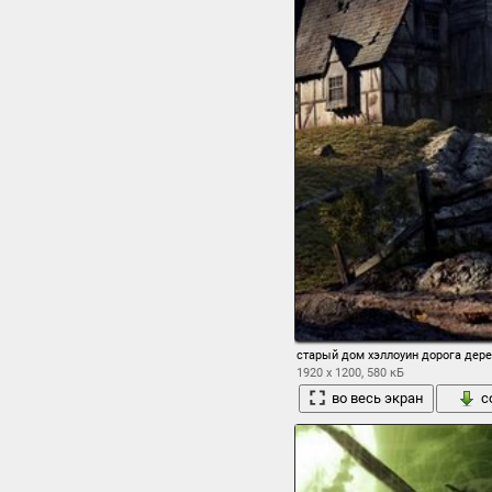
старый дом хэллоуин дорога дер
1920 x 1200, 580 кБ
во весь экран
с