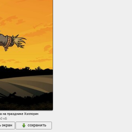
а на празднике Хэллоуин
60 кБ
ь экран
сохранить