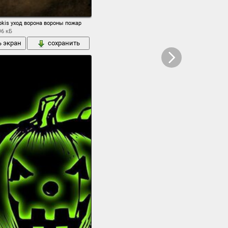
pkis уход ворона вороны пожар
96 кБ
ь экран
сохранить