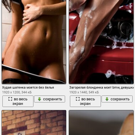
Худая шатенка моется без белья
Загорелая блондинка моет bmw, девушки 
1920 x 1200, 344 кБ
1920 x 1440, 549 кБ
во весь
сохранить
во весь
сохранить
экран
экран