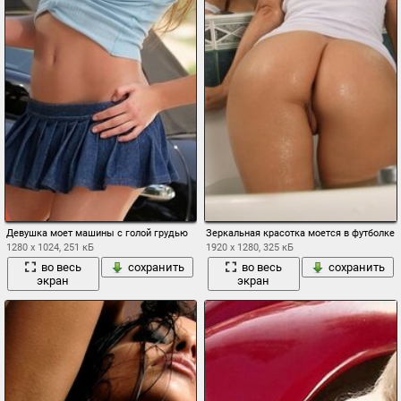
Девушка моет машины с голой грудью
Зеркальная красотка моется в футболке
1280 x 1024, 251 кБ
1920 x 1280, 325 кБ
во весь
сохранить
во весь
сохранить
экран
экран