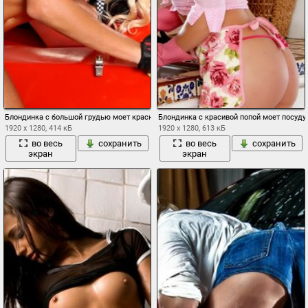
Блондинка с большой грудью моет красную машину
Блондинка с красивой попой моет посуду
1920 x 1280, 414 кБ
1920 x 1280, 613 кБ
во весь
сохранить
во весь
сохранить
экран
экран