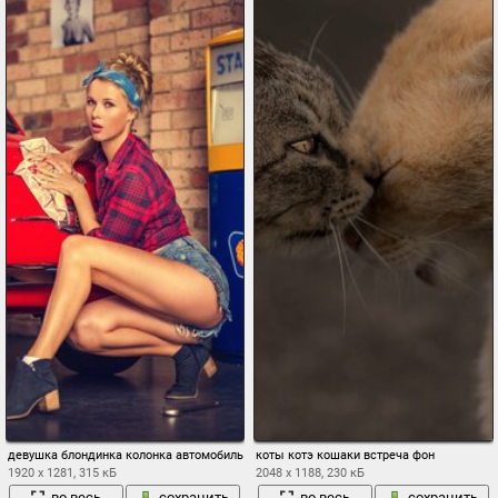
девушка блондинка колонка автомобиль
коты котэ кошаки встреча фон
1920 x 1281, 315 кБ
2048 x 1188, 230 кБ
во весь
сохранить
во весь
сохранить