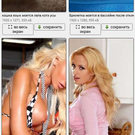
кошка язык моется лапа котэ усы
Брюнетка моется в бассейне после откл
1920 x 1271, 333 кБ
1920 x 1280, 395 кБ
во весь
сохранить
во весь
сохранить
экран
экран