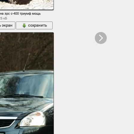
ией
на зрс с-400 триумф мощь
25 кБ
ь экран
сохранить