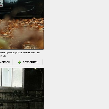
ина приора priora очень листья
82 кБ
ь экран
сохранить