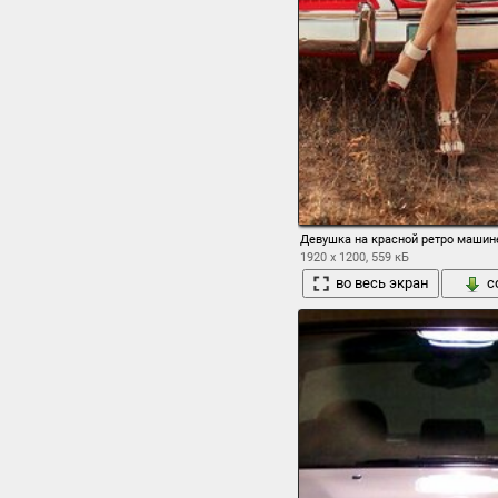
Девушка на красной ретро машин
1920 x 1200, 559 кБ
во весь экран
с