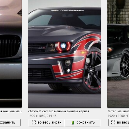
ная машина машины
chevrolet camaro машина винилы черная
ferrari машин
1920 x 1080, 214 кБ
1920 x 1200, 4
охранить
во весь экран
сохранить
во вес