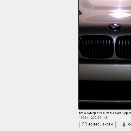
bmw бумер е39 ангелы eyes чер
1994 x 1200, 301 кБ
во весь экран
с