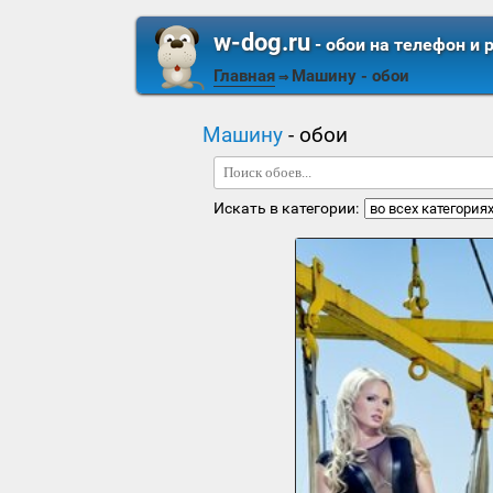
w-dog.ru
- обои на телефон и 
Главная
Машину
- обои
⇒
Машину
- обои
Искать в категории: