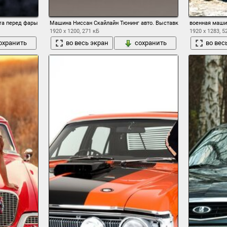
ora перед фары оптика
Машина Ниссан Скайлайн Тюнинг авто. Выставка авто с аэрограф
военная маши
1920 x 1200, 271 кБ
1920 x 1283, 5
охранить
во весь экран
сохранить
во вес