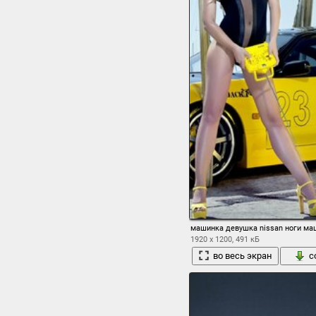
машинка девушка nissan ноги ма
1920 x 1200, 491 кБ
во весь экран
с