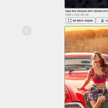
лада ваз машина авто приора pri
1920 x 1272, 357 кБ
во весь экран
с