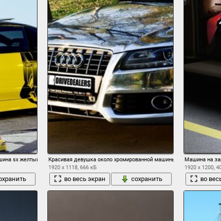
шина sx желтый на
Красивая девушка около хромированной машины
Машина на за
1920 x 1118, 666 кБ
1920 x 1200, 4
охранить
во весь экран
сохранить
во вес