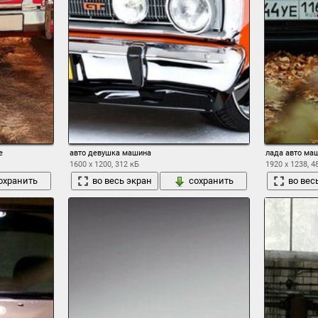
е
авто девушка машина
лада авто маш
1600 x 1200, 312 кБ
1920 x 1238, 4
охранить
во весь экран
сохранить
во вес