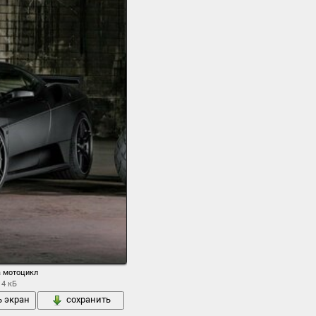
а мотоцикл
14 кБ
ь экран
сохранить