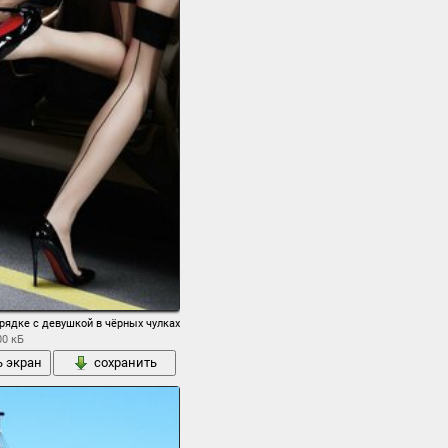
рядке с девушкой в чёрных чулках
00 кБ
ь экран
сохранить