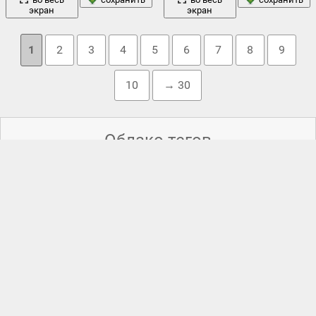
экран
экран
1
2
3
4
5
6
7
8
9
10
→ 30
Облако тегов
арт
авто
m2 брэдли
,
priora
,
,
автомобили
,
армия
,
,
бак
,
блондинка
,
бойцы
,
бпан
,
ваз
,
военная машина
,
война
,
девушка
дорога
девушки
выставка
,
горизонт
,
графити
,
,
,
,
железный человек
,
железный человек и его военная машина
,
женщина
,
жигули
,
закат солнца
,
заправка
,
зрс с-400
,
каблуки
,
машина
камаз
,
колесо
,
красная
,
красотка
,
лада
,
легкий
,
м3а1
,
,
небо
машины
,
мини
,
многоцелевой
,
мощь
,
,
новый
,
ноги
,