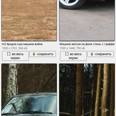
m2 брэдли сша машина война
Машина жигули на фоне стены с граффит
1920 x 1251, 354 кБ
1920 x 1440, 730 кБ
во весь
сохранить
во весь
сохранить
экран
экран