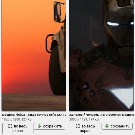
машины бойцы закат солнца пейзажи горизонт война дорога
железный человек и его военная машина
1920 x 1200, 127 кБ
2000 x 1129, 179 кБ
во весь
сохранить
во весь
сохранить
экран
экран