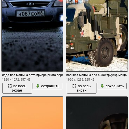
лада ваз машина авто приора priora перед фары оптика
военная машина зрс с-400 триумф мощь
1920 x 1272, 357 кБ
1920 x 1283, 525 кБ
во весь
сохранить
во весь
сохранить
экран
экран