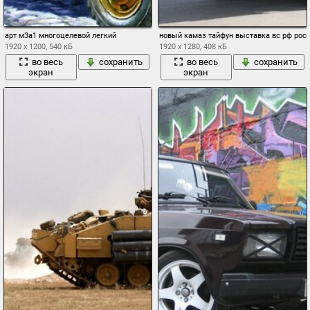
арт м3а1 многоцелевой легкий
новый камаз тайфун выставка вс рф рос
1920 x 1200, 540 кБ
1920 x 1280, 408 кБ
во весь
сохранить
во весь
сохранить
экран
экран