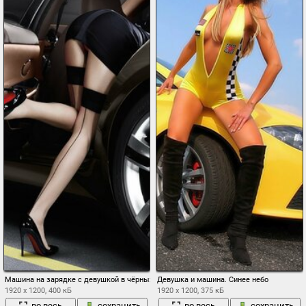
Машина на зарядке с девушкой в чёрных чулках
Девушка и машина. Синее небо
1920 x 1200, 400 кБ
1920 x 1200, 375 кБ
во весь
сохранить
во весь
сохранить