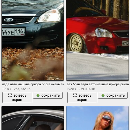
лада авто машина приора priora очень листья
ваз бпан лада авто машина приора priora
1920 x 1238, 482 кБ
1920 x 1259, 516 кБ
во весь
сохранить
во весь
сохранить
экран
экран