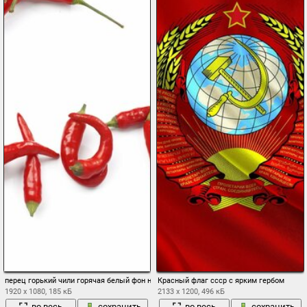
перец горький чили горячая белый фон надпись
Красный флаг ссср с ярким гербом
1920 x 1080, 185 кБ
2133 x 1200, 496 кБ
во весь
сохранить
во весь
сохранить