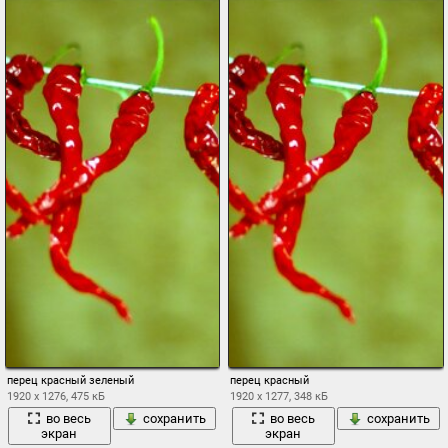
перец красный зеленый
перец красный
1920 x 1276, 475 кБ
1920 x 1277, 348 кБ
во весь
сохранить
во весь
сохранить
экран
экран