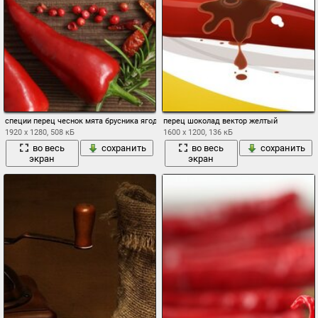
специи перец чеснок мята брусника ягоды стол
перец шоколад вектор желтый
1920 x 1280, 508 кБ
1600 x 1200, 136 кБ
во весь
сохранить
во весь
сохранить
экран
экран