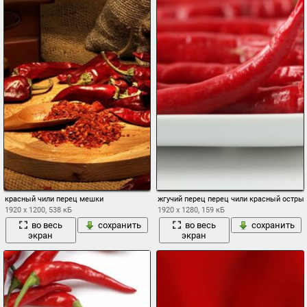
красный чили перец мешки
жгучий перец перец чили красный остры
1920 x 1200, 538 кБ
1920 x 1280, 159 кБ
во весь
сохранить
во весь
сохранить
экран
экран