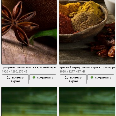
приправы специи плошка красный перец бадьян стол стручок
красный перец специи ступка стол карри
1920 x 1280, 270 кБ
1920 x 1277, 497 кБ
во весь
сохранить
во весь
сохранить
экран
экран