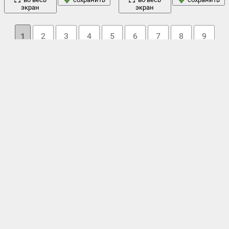
экран
экран
1
2
3
4
5
6
7
8
9
10
→ 30
Облако тегов
вектор
белый фон
горячая
бадьян
,
,
брусника
,
,
герб
,
горький
,
,
красный
желтый
зеленый
жгучий перец
,
,
,
карри
,
корица
,
,
макро
минимализм
красный перец
,
,
мешки
,
,
мята
,
надпись
,
острый
,
перец
,
перец чили
,
плошка
,
приправы
,
стол
светлый фон
,
специи
,
ссср
,
,
стручок
,
ступка
,
трезубец
,
улыбка
ягоды
флаг
шоколад
,
,
чеснок
,
чили
,
,