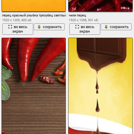
перец красный улыбка трезубец светлый фон минимализм чили
чили перец
1920 x 1200, 405 кБ
1920 x 1598, 901 кБ
во весь
сохранить
во весь
сохранить
экран
экран