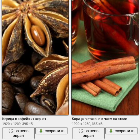
Корица в кофейных зернах
Корица в стакане с чаем на столе
1920 x 1209, 395 кБ
1920 x 1280, 335 кБ
во весь
сохранить
во весь
сохранить
экран
экран