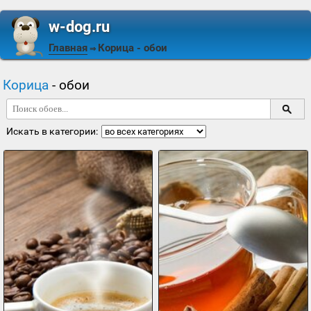
w-dog.ru
Главная
Корица
- обои
⇒
Корица
- обои
Искать в категории: