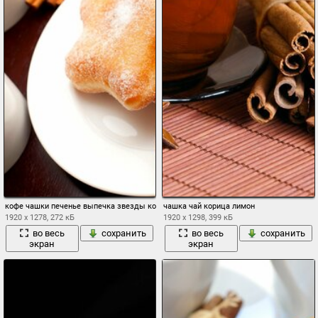
кофе чашки печенье выпечка звезды корица палочки посуда десерт еда зима
чашка чай корица лимон
1920 x 1278, 272 кБ
1920 x 1298, 399 кБ
во весь
сохранить
во весь
сохранить
экран
экран