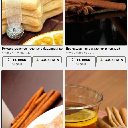
Рождественское печенье с бадьяном, корицей и анисос
Две чашки чая с лимоном и корицей
1920 x 1352, 369 кБ
1920 x 1280, 227 кБ
во весь
сохранить
во весь
сохранить
экран
экран