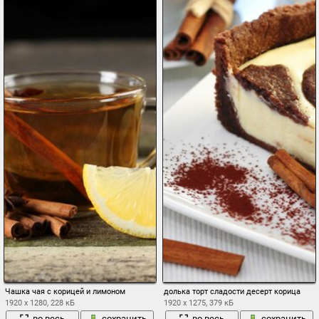
Чашка чая с корицей и лимоном
долька торт сладости десерт корица
1920 x 1280, 228 кБ
1920 x 1275, 379 кБ
во весь
сохранить
во весь
сохранить