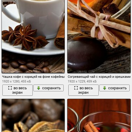
Чашка кофе с корицей на фоне кофейных зерен
Согревающий чай с корицей и орешками
1920 x 1280, 455 кБ
1920 x 1229, 459 кБ
во весь
сохранить
во весь
сохранить
экран
экран