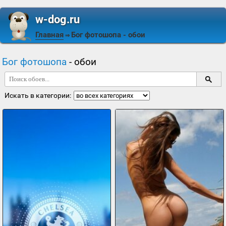
w-dog.ru
Главная
Бог фотошопа
- обои
⇒
Бог фотошопа
- обои
Искать в категории: