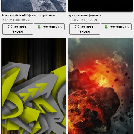
bmw м3 бмв e92 фотошоп рисунок
дорога ночь фотошоп
2099 x 1200, 385 кБ
1920 x 1200, 179 кБ
во весь
сохранить
во весь
сохранить
экран
экран