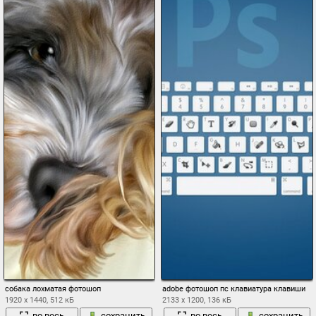
собака лохматая фотошоп
adobe фотошоп пс клавиатура клавиши
1920 x 1440, 512 кБ
2133 x 1200, 136 кБ
во весь
сохранить
во весь
сохранить