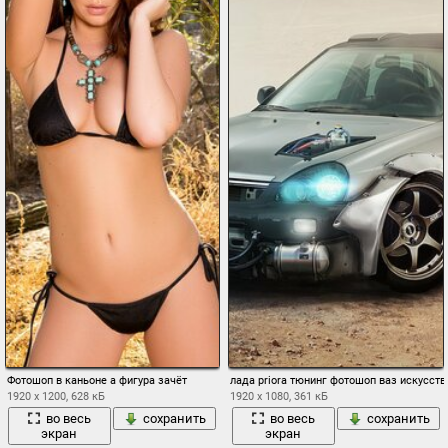
Фотошоп в каньоне а фигура зачёт
лада priora тюнинг фотошоп ваз искусств
1920 x 1200, 628 кБ
1920 x 1080, 361 кБ
во весь
сохранить
во весь
сохранить
экран
экран