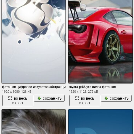
фотошоп цифровое искусство абстракция 3d
toyota gt86 уго силва фотошоп
1920 x 1080, 128 кБ
1920 x 1123, 272 кБ
во весь
сохранить
во весь
сохранить
экран
экран