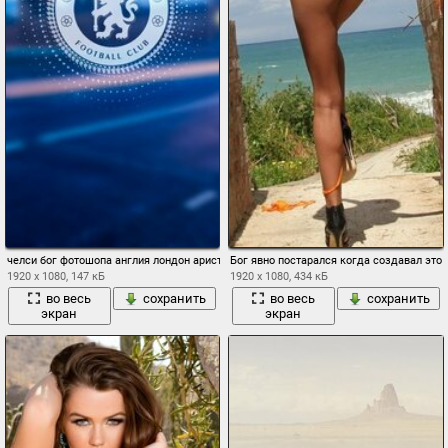
челси бог фотошопа англия лондон аристократы
Бог явно постарался когда создавал это 
1920 x 1080, 147 кБ
1920 x 1080, 434 кБ
во весь
сохранить
во весь
сохранить
экран
экран