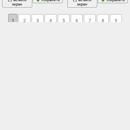
экран
экран
1
2
3
4
5
6
7
8
9
10
→ 30
Облако тегов
bmw
абстракция
adobe
,
,
e92
,
firex
,
priora
,
toyota gt86
,
,
англия
,
арт
бмв
аристократы
,
,
астероидов
,
белье
,
,
бог фотошопа
,
ваз
,
девушка
дорога
искусство
граффити
,
,
,
,
клавиатура
,
ночь
космос
лето
модель
клавиши
,
,
лада
,
,
лондон
,
лохматая
,
,
,
рисунок
скалы
собака
обвес
,
позирует
,
попка
,
приора
,
,
,
,
тюнинг
,
уго силва
,
фотошоп
,
цифровое искусство
,
челси