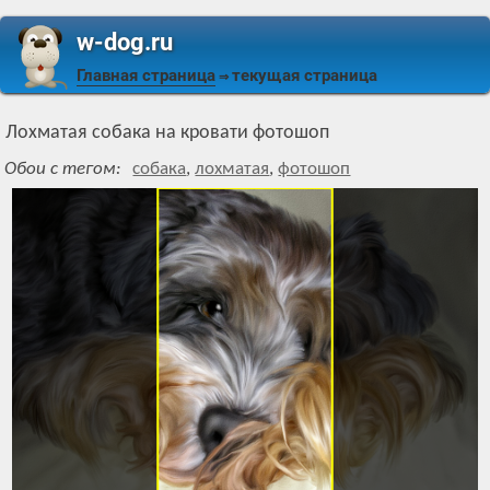
w-dog.ru
Главная страница
текущая страница
⇒
Лохматая собака на кровати фотошоп
Обои с тегом:
собака
,
лохматая
,
фотошоп