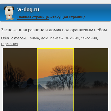
w-dog.ru
Главная страница
текущая страница
⇒
Заснеженная равнина и домик под оранжевым небом
Обои с тегом:
зима
,
дом
,
пейзаж
,
зимние
,
саксония
,
германия