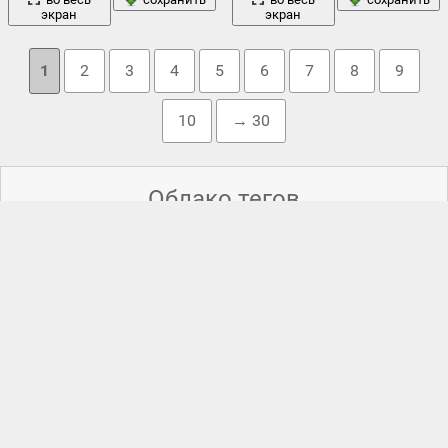
экран
экран
1
2
3
4
5
6
7
8
9
10
→ 30
Облако тегов
девушка
белый
дерево
брюнетка
вид
hdr
,
,
,
,
,
деревня
,
,
деревья
дом
,
деревья в снегу
,
дизайн марика
,
,
домики
,
елка
,
закат
зима
звезды
елки
,
ель
,
забор
,
,
,
зимa
,
,
зимние
,
зимний
лес
пейзаж с рекой
,
изба
,
кармен электра
,
кружева
,
круто
,
лед
,
,
небо
облака
новый год
ночь
луна
лодка
,
,
,
ницца
,
,
,
,
олени
,
природа
пейзаж
река
птица
,
,
просмотреть
,
,
рекa
,
,
рождество
,
с рождеством христовым
,
санта клаус
,
санта-