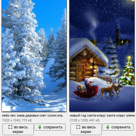
небо лес зима деревья снег склон ель
новый год санта-клаус санта клаус олен
1920 x 1345, 773 кБ
2128 x 1200, 441 кБ
во весь
сохранить
во весь
сохранить
экран
экран