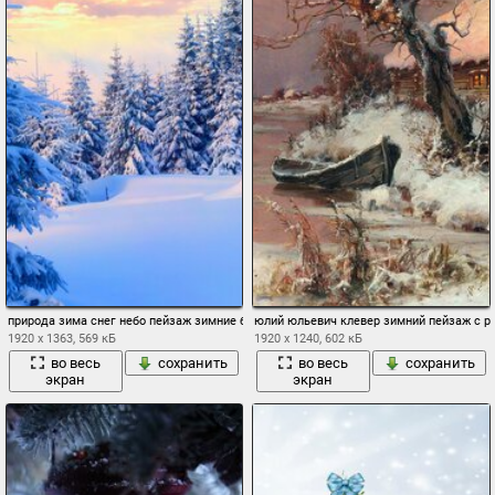
природа зима снег небо пейзаж зимние белый закат
юлий юльевич клевер зимний пейзаж с ре
1920 x 1363, 569 кБ
1920 x 1240, 602 кБ
во весь
сохранить
во весь
сохранить
экран
экран