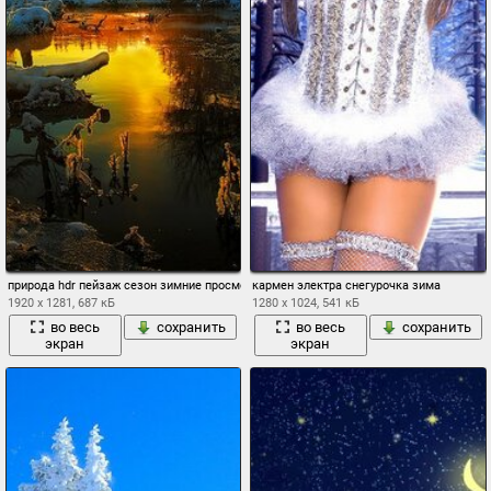
природа hdr пейзаж сезон зимние просмотреть цвета снег лед облака небо закат де
кармен электра снегурочка зима
1920 x 1281, 687 кБ
1280 x 1024, 541 кБ
во весь
сохранить
во весь
сохранить
экран
экран