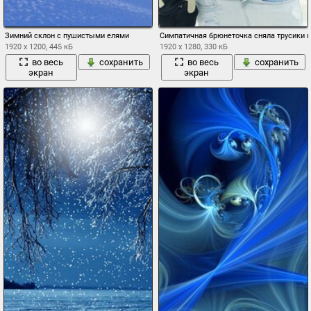
Зимний склон с пушистыми елями
Симпатичная брюнеточка сняла трусики 
1920 x 1200, 445 кБ
1920 x 1280, 330 кБ
во весь
сохранить
во весь
сохранить
экран
экран