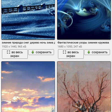
зимние природа снег дерево ночь зима деревья
Фантастические узоры зимнее кружева
1920 x 1440, 965 кБ
1680 x 1050, 247 кБ
во весь
сохранить
во весь
сохранить
экран
экран