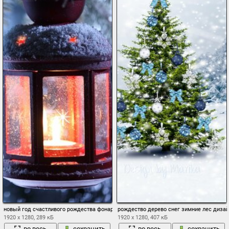
новый год счастливого рождества фонарь зимние снег свечи с рождеством христо
рождество дерево снег зимние лес диза
1920 x 1280, 289 кБ
1920 x 1280, 407 кБ
во весь
сохранить
во весь
сохранить