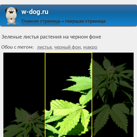
w-dog.ru
Главная страница
текущая страница
⇒
Зеленые листья растения на черном фоне
Обои с тегом:
листья
,
черный фон
,
макро