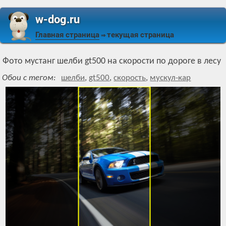
w-dog.ru
Главная страница
текущая страница
⇒
Фото мустанг шелби gt500 на скорости по дороге в лесу
Обои с тегом:
шелби
,
gt500
,
скорость
,
мускул-кар