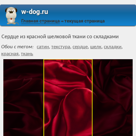
w-dog.ru
Главная страница
текущая страница
⇒
Сердце из красной шелковой ткани со складками
Обои с тегом:
сатин
,
текстура
,
сердце
,
шелк
,
складки
,
красная
,
ткань