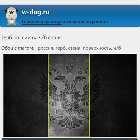
w-dog.ru
Главная страница
текущая страница
⇒
Герб россии на ч/б фоне
Обои с тегом:
россия
,
герб
,
стена
,
поверхность
,
ч/б