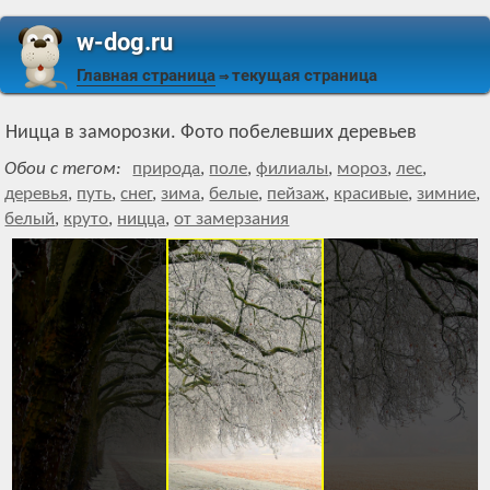
w-dog.ru
Главная страница
текущая страница
⇒
Ницца в заморозки. Фото побелевших деревьев
Обои с тегом:
природа
,
поле
,
филиалы
,
мороз
,
лес
,
деревья
,
путь
,
снег
,
зима
,
белые
,
пейзаж
,
красивые
,
зимние
,
белый
,
круто
,
ницца
,
от замерзания