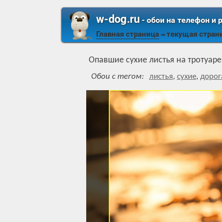
w-dog.ru
- обои на телефон и 
Главная страница
текущая стран
⇒
Опавшие сухие листья на тротуаре
Обои с тегом:
листья
,
сухие
,
дорог