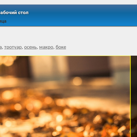
рабочий стол
ица
а
,
тротуар
,
осень
,
макро
,
боке