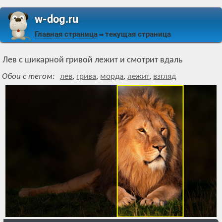
w-dog.ru
Главная страница
текущая страница
⇒
Лев с шикарной гривой лежит и смотрит вдаль
Обои с тегом:
лев
,
грива
,
морда
,
лежит
,
взгляд