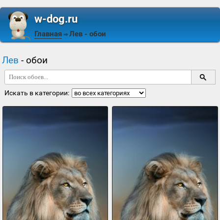
w-dog.ru
Главная
Лев
- обои
⇒
Лев
- обои
Искать в категории: