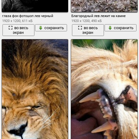
глаза фон фотошоп лев черный
Благородный лев лежит на камне
1920 x 1200, 611 кБ
1920 x 1200, 490 кБ
во весь
сохранить
во весь
сохранить
экран
экран