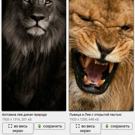
ботсвана лев дикая природа
Львица и Лев с открытой пастью
1920 x 1316, 201 кБ
1920 x 1200, 648 кБ
во весь
сохранить
во весь
сохранить
экран
экран