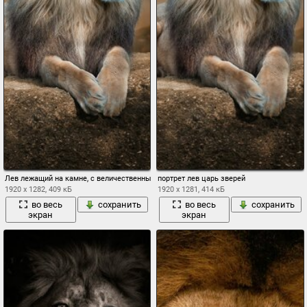
Лев лежащий на камне, с величественным взглядом
портрет лев царь зверей
1920 x 1282, 409 кБ
1920 x 1281, 414 кБ
во весь
сохранить
во весь
сохранить
экран
экран