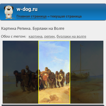
w-dog.ru
Главная страница
текущая страница
⇒
Картина Репина. Бурлаки на Волге
Обои с тегом:
картина
,
репин
,
бурлаки на волге