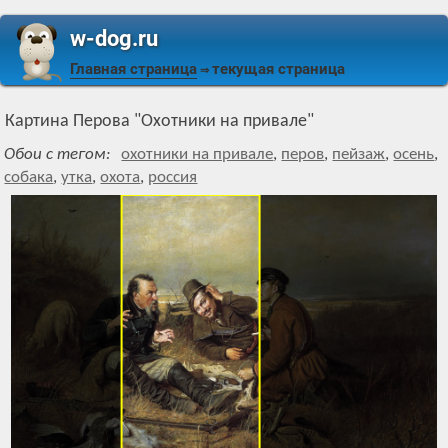
w-dog.ru
Главная страница
текущая страница
⇒
Картина Перова "Охотники на привале"
Обои с тегом:
охотники на привале
,
перов
,
пейзаж
,
осень
,
собака
,
утка
,
охота
,
россия